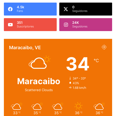
4.5k
0
Fans
Seguidores
351
24K
Suscriptores
Seguidores
Maracaibo, VE
34
℃
Maracaibo
34º - 33º
43%
1.68 km/h
Scattered Clouds
33
35
35
36
36
℃
℃
℃
℃
℃