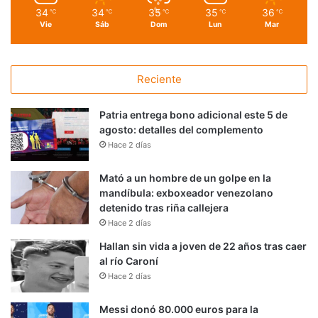
34
34
35
35
36
℃
℃
℃
℃
℃
Vie
Sáb
Dom
Lun
Mar
Reciente
Patria entrega bono adicional este 5 de
agosto: detalles del complemento
Hace 2 días
Mató a un hombre de un golpe en la
mandíbula: exboxeador venezolano
detenido tras riña callejera
Hace 2 días
Hallan sin vida a joven de 22 años tras caer
al río Caroní
Hace 2 días
Messi donó 80.000 euros para la