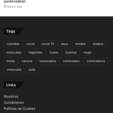
pastoreaban
Hace 2 días
Tags
colombia
covid
covid-19
eeuu
hombre
maduro
maracaibo
migrantes
muere
muertos
mujer
trump
vacuna
venezolana
venezolano
venezolanos
venezuela
zulia
Links
Nosotros
Contáctenos
Políticas de Cookies