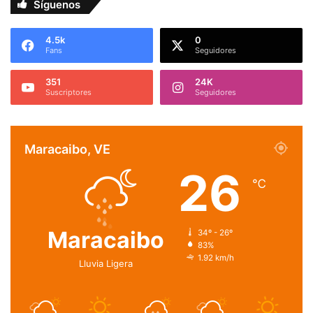
Síguenos
4.5k
0
Fans
Seguidores
351
24K
Suscriptores
Seguidores
Maracaibo, VE
26
℃
Maracaibo
34º - 26º
83%
1.92 km/h
Lluvia Ligera