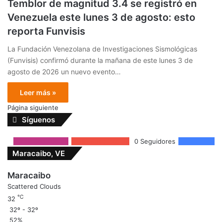
Temblor de magnitud 3.4 se registró en
Venezuela este lunes 3 de agosto: esto
reporta Funvisis
La Fundación Venezolana de Investigaciones Sismológicas
(Funvisis) confirmó durante la mañana de este lunes 3 de
agosto de 2026 un nuevo evento…
Leer más »
Página siguiente
Síguenos
24K
Seguidores
351
Suscriptores
0
Seguidores
4.5k
Fans
Maracaibo, VE
Maracaibo
Scattered Clouds
℃
32
32º - 32º
52%