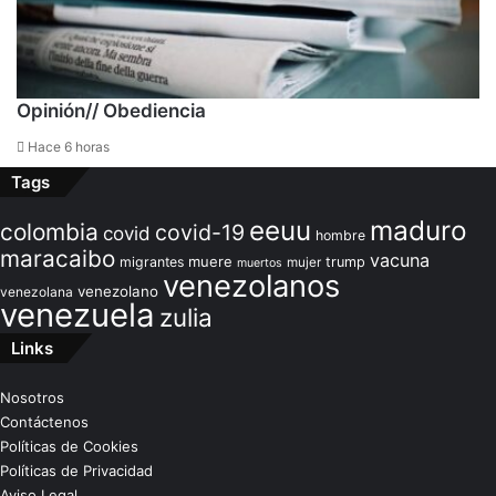
Opinión// Obediencia
Hace 6 horas
Tags
maduro
eeuu
colombia
covid-19
covid
hombre
maracaibo
vacuna
muere
migrantes
trump
mujer
muertos
venezolanos
venezolano
venezolana
venezuela
zulia
Links
Nosotros
Contáctenos
Políticas de Cookies
Políticas de Privacidad
Aviso Legal