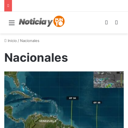
Menú
Switch s
Bus
Inicio
/
Nacionales
Nacionales