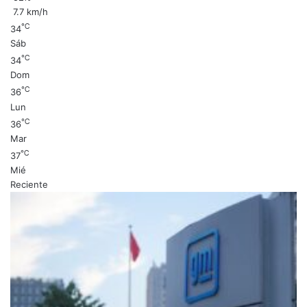
7.7 km/h
℃
34
Sáb
℃
34
Dom
℃
36
Lun
℃
36
Mar
℃
37
Mié
Reciente