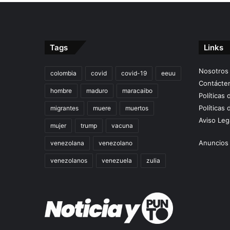
Tags
Links
Nosotros
colombia
covid
covid-19
eeuu
Contácte
hombre
maduro
maracaibo
Políticas
Políticas 
migrantes
muere
muertos
Aviso Leg
mujer
trump
vacuna
Anuncios 
venezolana
venezolano
venezolanos
venezuela
zulia