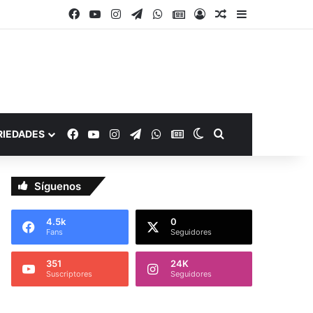
Facebook
YouTube
Instagram
Telegram
WhatsApp
Google Noticias
Acceso
Publicación al a
Barra lateral
Facebook
YouTube
Instagram
Telegram
WhatsApp
Google Noticias
Switch skin
Buscar por
RIEDADES
Síguenos
4.5k
0
Fans
Seguidores
351
24K
Suscriptores
Seguidores