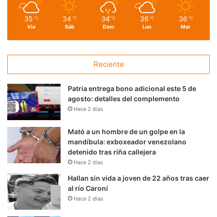
35
34
34
36
36
℃
℃
℃
℃
℃
Vie
Sáb
Dom
Lun
Mar
Reciente
Patria entrega bono adicional este 5 de
agosto: detalles del complemento
Hace 2 días
Mató a un hombre de un golpe en la
mandíbula: exboxeador venezolano
detenido tras riña callejera
Hace 2 días
Hallan sin vida a joven de 22 años tras caer
al río Caroní
Hace 2 días