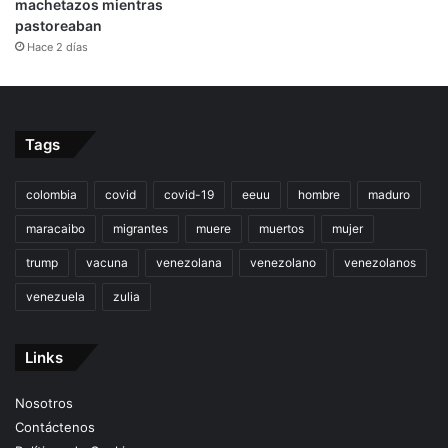
machetazos mientras
pastoreaban
Hace 2 días
Tags
colombia
covid
covid-19
eeuu
hombre
maduro
maracaibo
migrantes
muere
muertos
mujer
trump
vacuna
venezolana
venezolano
venezolanos
venezuela
zulia
Links
Nosotros
Contáctenos