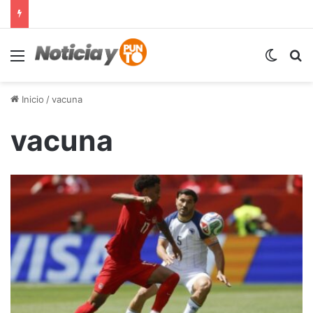
Menú
Switch
B
Inicio
/
vacuna
vacuna