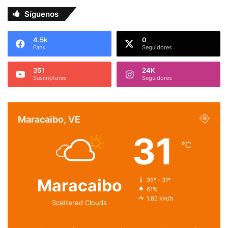
Síguenos
4.5k
0
Fans
Seguidores
351
24K
Suscriptores
Seguidores
Maracaibo, VE
31
℃
Maracaibo
35º - 31º
61%
1.82 km/h
Scattered Clouds