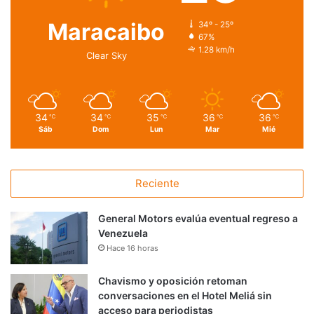
Maracaibo
34º - 25º
67%
1.28 km/h
Clear Sky
34
34
35
36
36
℃
℃
℃
℃
℃
Sáb
Dom
Lun
Mar
Mié
Reciente
General Motors evalúa eventual regreso a
Venezuela
Hace 16 horas
Chavismo y oposición retoman
conversaciones en el Hotel Meliá sin
acceso para periodistas