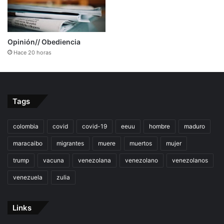
Opinión// Obediencia
Hace 20 horas
Tags
colombia
covid
covid-19
eeuu
hombre
maduro
maracaibo
migrantes
muere
muertos
mujer
trump
vacuna
venezolana
venezolano
venezolanos
venezuela
zulia
Links