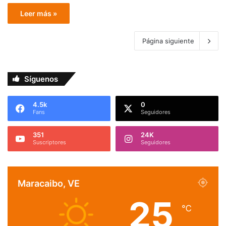
Leer más »
Página siguiente
Síguenos
4.5k
0
Fans
Seguidores
351
24K
Suscriptores
Seguidores
Maracaibo, VE
25
℃