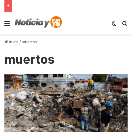
Menú
Switch
B
Inicio
/
muertos
muertos