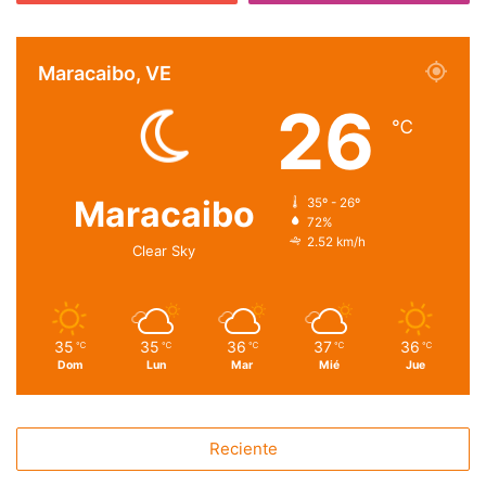
Maracaibo, VE
26
℃
Maracaibo
35º - 26º
72%
2.52 km/h
Clear Sky
35
35
36
37
36
℃
℃
℃
℃
℃
Dom
Lun
Mar
Mié
Jue
Reciente