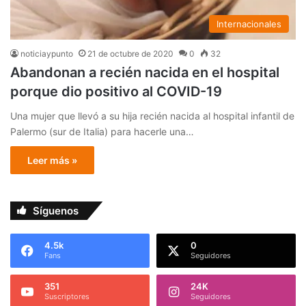
Internacionales
noticiaypunto
21 de octubre de 2020
0
32
Abandonan a recién nacida en el hospital
porque dio positivo al COVID-19
Una mujer que llevó a su hija recién nacida al hospital infantil de
Palermo (sur de Italia) para hacerle una…
Leer más »
Síguenos
4.5k
0
Fans
Seguidores
351
24K
Suscriptores
Seguidores