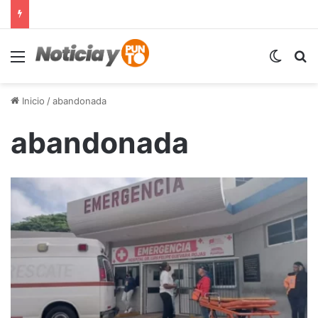
Menú
Switch
B
Inicio
/
abandonada
abandonada