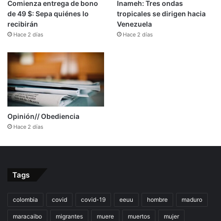
Comienza entrega de bono
Inameh: Tres ondas
de 49 $: Sepa quiénes lo
tropicales se dirigen hacia
recibirán
Venezuela
Hace 2 días
Hace 2 días
Opinión// Obediencia
Hace 2 días
Tags
colombia
covid
covid-19
eeuu
hombre
maduro
maracaibo
migrantes
muere
muertos
mujer