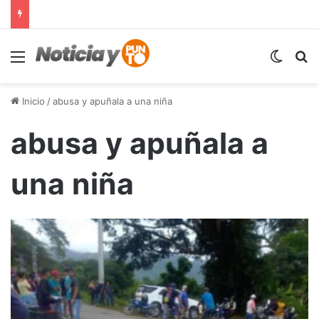
Menú
Switch
B
Inicio
/
abusa y apuñala a una niña
abusa y apuñala a
una niña