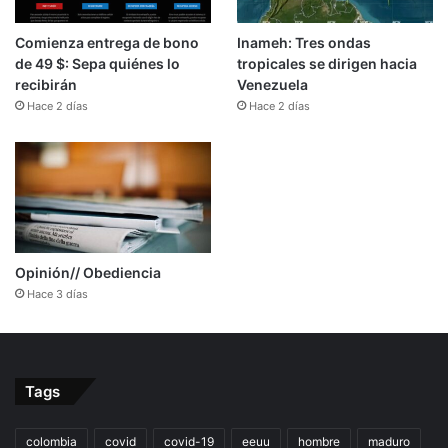
Comienza entrega de bono
Inameh: Tres ondas
de 49 $: Sepa quiénes lo
tropicales se dirigen hacia
recibirán
Venezuela
Hace 2 días
Hace 2 días
Opinión// Obediencia
Hace 3 días
Tags
colombia
covid
covid-19
eeuu
hombre
maduro