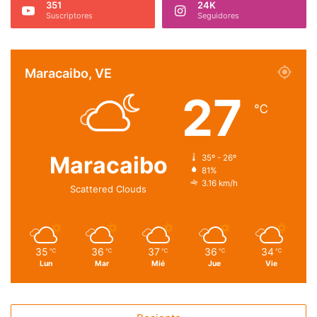
351
24K
Suscriptores
Seguidores
Maracaibo, VE
27
℃
Maracaibo
35º - 26º
81%
3.16 km/h
Scattered Clouds
35
36
37
36
34
℃
℃
℃
℃
℃
Lun
Mar
Mié
Jue
Vie