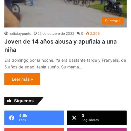
Sucesos
noticiaypunto
25 de octubre de 2022
0
2.305
Joven de 14 años abusa y apuñala a una
niña
Era domingo por la noche. Ya era bastante tarde y Franyelis, de
5 años de edad, tenía sueño. Su mamá…
Leer más »
Síguenos
4.5k
0
Fans
Seguidores