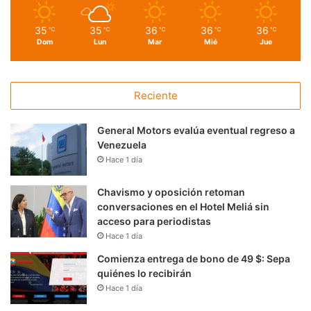
35
35
36
36
36
℃
℃
℃
℃
℃
Dom
Lun
Mar
Mié
Jue
Reciente
General Motors evalúa eventual regreso a
Venezuela
Hace 1 día
Chavismo y oposición retoman
conversaciones en el Hotel Meliá sin
acceso para periodistas
Hace 1 día
Comienza entrega de bono de 49 $: Sepa
quiénes lo recibirán
Hace 1 día