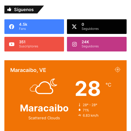
Síguenos
4.5k
0
Fans
Seguidores
351
24K
Suscriptores
Seguidores
Maracaibo, VE
28
℃
Maracaibo
28º - 28º
71%
6.83 km/h
Scattered Clouds