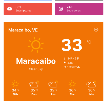
351
24K
Suscriptores
Seguidores
Maracaibo, VE
33
℃
Maracaibo
34º - 33º
43%
1.33 km/h
Clear Sky
34
35
35
36
36
℃
℃
℃
℃
℃
Sáb
Dom
Lun
Mar
Mié