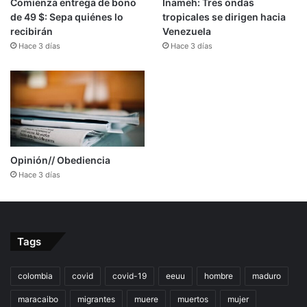
Comienza entrega de bono
Inameh: Tres ondas
de 49 $: Sepa quiénes lo
tropicales se dirigen hacia
recibirán
Venezuela
Hace 3 días
Hace 3 días
Opinión// Obediencia
Hace 3 días
Tags
colombia
covid
covid-19
eeuu
hombre
maduro
maracaibo
migrantes
muere
muertos
mujer