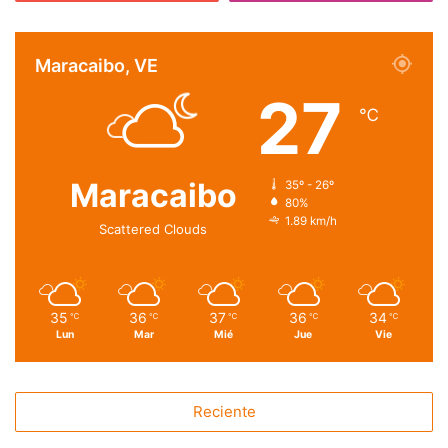
Maracaibo, VE
27
℃
Maracaibo
35º - 26º
80%
1.89 km/h
Scattered Clouds
35
36
37
36
34
℃
℃
℃
℃
℃
Lun
Mar
Mié
Jue
Vie
Reciente