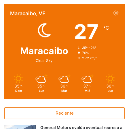
Maracaibo, VE
27
℃
Maracaibo
35º - 26º
70%
2.72 km/h
Clear Sky
35
35
36
37
36
℃
℃
℃
℃
℃
Dom
Lun
Mar
Mié
Jue
Reciente
General Motors evalúa eventual regreso a