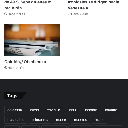
de 49 $: Sepa quiénes lo
tropicales se dirigen hacia
recibirán
Venezuela
Hace 2 días
Hace 2 días
Opinión// Obediencia
Hace 2 días
Tags
colombia
covid
covid-19
eeuu
hombre
maduro
maracaibo
migrantes
muere
muertos
mujer