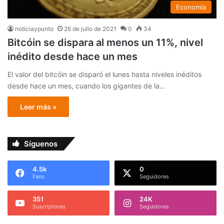
Economía
noticiaypunto
26 de julio de 2021
0
34
Bitcóin se dispara al menos un 11%, nivel
inédito desde hace un mes
El valor del bitcóin se disparó el lunes hasta niveles inéditos
desde hace un mes, cuando los gigantes de la…
Leer más »
Síguenos
4.5k
0
Fans
Seguidores
351
24K
Suscriptores
Seguidores