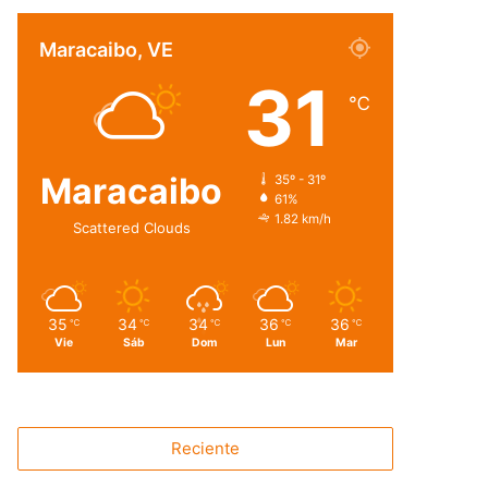
Maracaibo, VE
31
℃
Maracaibo
35º - 31º
61%
1.82 km/h
Scattered Clouds
35
34
34
36
36
℃
℃
℃
℃
℃
Vie
Sáb
Dom
Lun
Mar
Reciente