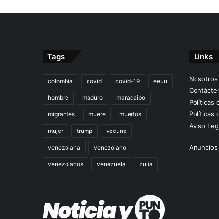
Tags
Links
Nosotros
colombia
covid
covid-19
eeuu
Contácte
hombre
maduro
maracaibo
Políticas
Políticas 
migrantes
muere
muertos
Aviso Leg
mujer
trump
vacuna
Anuncios 
venezolana
venezolano
venezolanos
venezuela
zulia