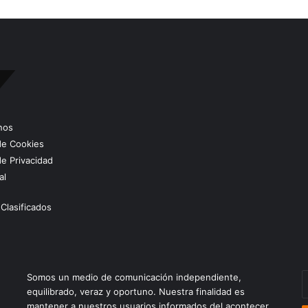
nos
 de Cookies
de Privacidad
al
Clasificados
E
Somos un medio de comunicación independiente,
t
equilibrado, veraz y oportuno. Nuestra finalidad es
c
mantener a nuestros usuarios informados del acontecer