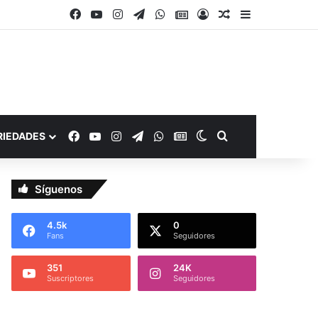
Facebook
YouTube
Instagram
Telegram
WhatsApp
Google Noticias
Acceso
Publicación al a
Barra lateral
Facebook
YouTube
Instagram
Telegram
WhatsApp
Google Noticias
Switch skin
Buscar por
RIEDADES
Síguenos
4.5k
0
Fans
Seguidores
351
24K
Suscriptores
Seguidores