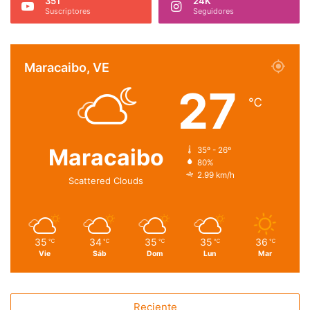
351
24K
Suscriptores
Seguidores
Maracaibo, VE
27
℃
Maracaibo
35º - 26º
80%
2.99 km/h
Scattered Clouds
35
34
35
35
36
℃
℃
℃
℃
℃
Vie
Sáb
Dom
Lun
Mar
Reciente