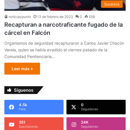
Sucesos
noticiaypunto
13 de febrero de 2023
0
558
Recapturan a narcotraficante fugado de la
cárcel en Falcón
Organismos de seguridad recapturaron a Carlos Javier Chacón
Varela, quien se había evadido el viernes pasado de la
Comunidad Penitenciaria…
Leer más »
Síguenos
4.5k
0
Fans
Seguidores
351
24K
Suscriptores
Seguidores