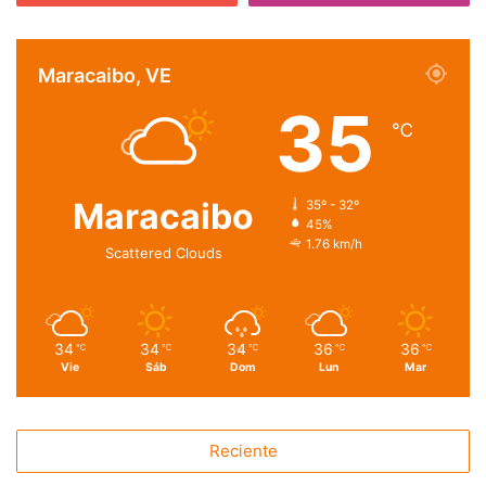
Maracaibo, VE
35
℃
Maracaibo
35º - 32º
45%
1.76 km/h
Scattered Clouds
34
34
34
36
36
℃
℃
℃
℃
℃
Vie
Sáb
Dom
Lun
Mar
Reciente