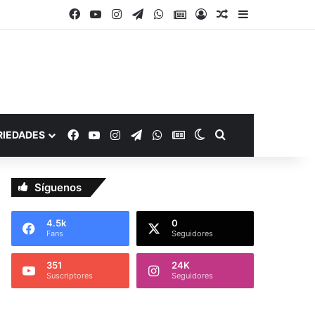
Facebook
YouTube
Instagram
Telegram
WhatsApp
Google Noticias
Acceso
Publicación al a
Barra lateral
Facebook
YouTube
Instagram
Telegram
WhatsApp
Google Noticias
Switch skin
Buscar por
RIEDADES
Síguenos
4.5k
0
Fans
Seguidores
351
24K
Suscriptores
Seguidores