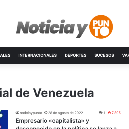
ALES
INTERNACIONALES
DEPORTES
SUCESOS
VA
ial de Venezuela
noticiaypunto
28 de agosto de 2022
1
7.805
Empresario «capitalista» y
desconocido en la política se lanza a