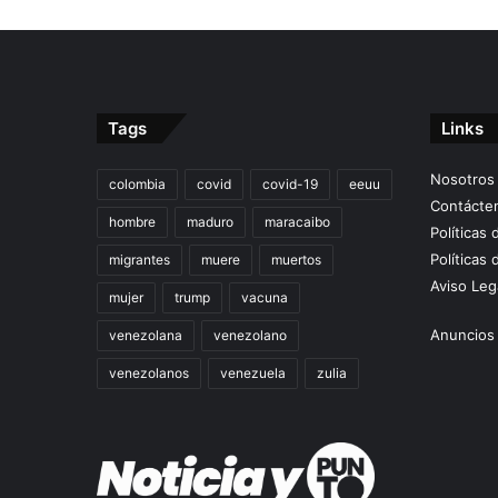
Tags
Links
Nosotros
colombia
covid
covid-19
eeuu
Contácte
hombre
maduro
maracaibo
Políticas
Políticas 
migrantes
muere
muertos
Aviso Leg
mujer
trump
vacuna
Anuncios 
venezolana
venezolano
venezolanos
venezuela
zulia