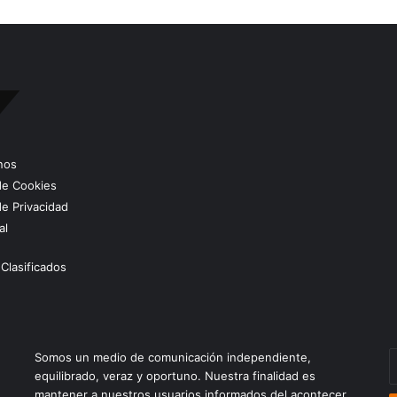
nos
 de Cookies
de Privacidad
al
Clasificados
E
Somos un medio de comunicación independiente,
t
equilibrado, veraz y oportuno. Nuestra finalidad es
c
mantener a nuestros usuarios informados del acontecer