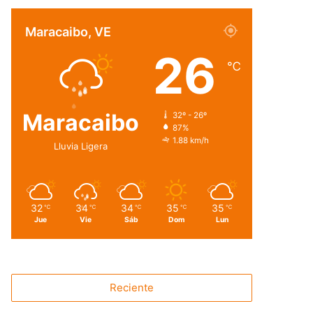
Maracaibo, VE
26
℃
Maracaibo
32º - 26º
87%
1.88 km/h
Lluvia Ligera
32
34
34
35
35
℃
℃
℃
℃
℃
Jue
Vie
Sáb
Dom
Lun
Reciente