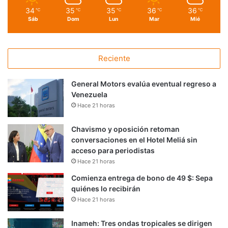
34
35
35
36
36
℃
℃
℃
℃
℃
Sáb
Dom
Lun
Mar
Mié
Reciente
General Motors evalúa eventual regreso a
Venezuela
Hace 21 horas
Chavismo y oposición retoman
conversaciones en el Hotel Meliá sin
acceso para periodistas
Hace 21 horas
Comienza entrega de bono de 49 $: Sepa
quiénes lo recibirán
Hace 21 horas
Inameh: Tres ondas tropicales se dirigen