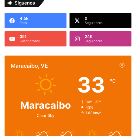
Síguenos
4.5k
0
Fans
Seguidores
351
24K
Suscriptores
Seguidores
Maracaibo, VE
33
℃
Maracaibo
34º - 33º
43%
1.83 km/h
Clear Sky