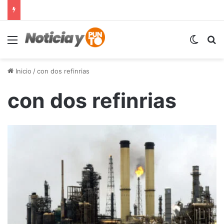
Menú
Switch
B
Inicio
/
con dos refinrias
con dos refinrias