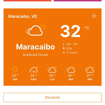
Maracaibo, VE
32
℃
Maracaibo
32º - 32º
52%
7.7 km/h
Scattered Clouds
34
34
36
36
37
℃
℃
℃
℃
℃
Sáb
Dom
Lun
Mar
Mié
Reciente