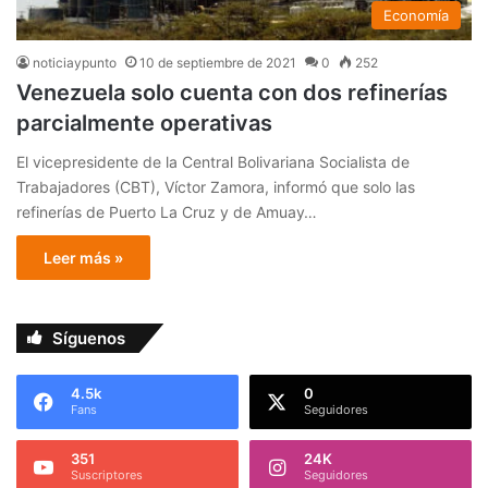
Economía
noticiaypunto
10 de septiembre de 2021
0
252
Venezuela solo cuenta con dos refinerías
parcialmente operativas
El vicepresidente de la Central Bolivariana Socialista de
Trabajadores (CBT), Víctor Zamora, informó que solo las
refinerías de Puerto La Cruz y de Amuay…
Leer más »
Síguenos
4.5k
0
Fans
Seguidores
351
24K
Suscriptores
Seguidores