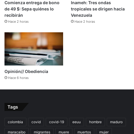
Comienza entrega de bono
Inameh: Tres ondas
de 49 $: Sepa quiénes lo
tropicales se dirigen hacia
recibirán
Venezuela
Hace 2 horas
Hace 2 horas
Opinión// Obediencia
Hace 6 horas
Tags
colombia
covid
covid-19
eeuu
hombre
maduro
maracaibo
migrantes
muere
muertos
mujer