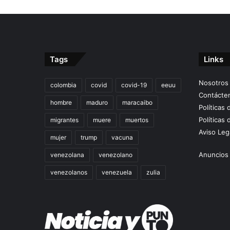
Tags
Links
Nosotros
colombia
covid
covid-19
eeuu
Contácte
hombre
maduro
maracaibo
Políticas
Políticas 
migrantes
muere
muertos
Aviso Leg
mujer
trump
vacuna
Anuncios 
venezolana
venezolano
venezolanos
venezuela
zulia