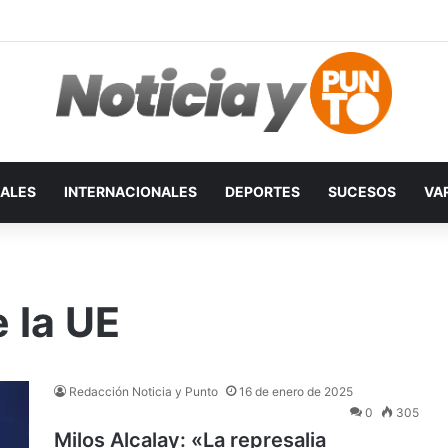
ALES
INTERNACIONALES
DEPORTES
SUCESOS
VA
 la UE
Redacción Noticia y Punto
16 de enero de 2025
0
305
Milos Alcalay: «La represalia