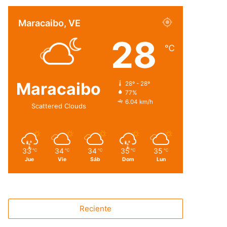
Maracaibo, VE
28
℃
Maracaibo
28º - 28º
77%
6.04 km/h
Scattered Clouds
33
34
34
35
35
℃
℃
℃
℃
℃
Jue
Vie
Sáb
Dom
Lun
Reciente