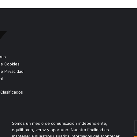
nos
 de Cookies
de Privacidad
al
Clasificados
E
Somos un medio de comunicación independiente,
t
equilibrado, veraz y oportuno. Nuestra finalidad es
c
mantener a nuestros usuarios informados del acontecer