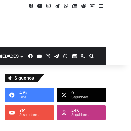
Facebook
YouTube
Instagram
Telegram
WhatsApp
Google Noticias
Acceso
Publicación al a
Barra lateral
Facebook
YouTube
Instagram
Telegram
WhatsApp
Google Noticias
Switch skin
Buscar por
RIEDADES
Síguenos
4.5k
0
Fans
Seguidores
351
24K
Suscriptores
Seguidores