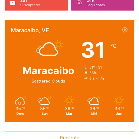
351
24K
Suscriptores
Seguidores
Maracaibo, VE
31
℃
Maracaibo
31º - 31º
56%
6.8 km/h
Scattered Clouds
35
35
36
36
36
℃
℃
℃
℃
℃
Dom
Lun
Mar
Mié
Jue
Reciente