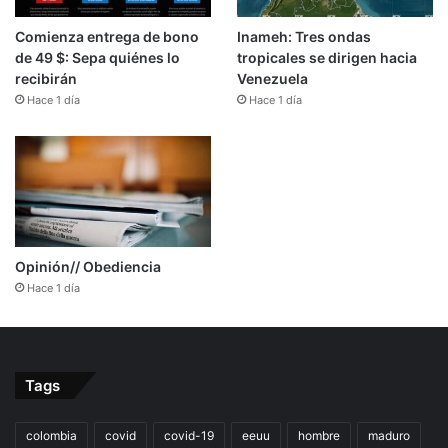
Comienza entrega de bono
Inameh: Tres ondas
de 49 $: Sepa quiénes lo
tropicales se dirigen hacia
recibirán
Venezuela
Hace 1 día
Hace 1 día
Opinión// Obediencia
Hace 1 día
Tags
colombia
covid
covid-19
eeuu
hombre
maduro