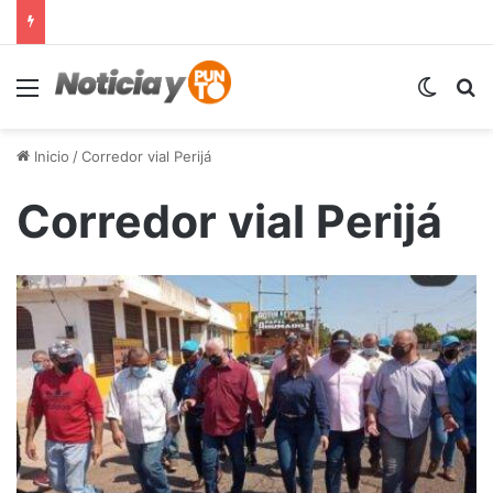
Menú
Switch
B
Inicio
/
Corredor vial Perijá
Corredor vial Perijá