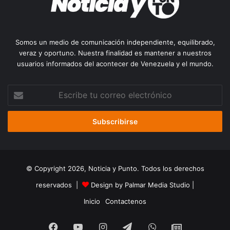
Somos un medio de comunicación independiente, equilibrado,
veraz y oportuno. Nuestra finalidad es mantener a nuestros
usuarios informados del acontecer de Venezuela y el mundo.
Escribe
tu
correo
electrónico
© Copyright 2026, Noticia y Punto. Todos los derechos
reservados |
Design by Palmar Media Studio
|
Inicio
Contactenos
Facebook
YouTube
Instagram
Telegram
WhatsApp
Google