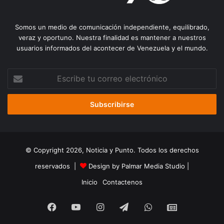
Somos un medio de comunicación independiente, equilibrado,
veraz y oportuno. Nuestra finalidad es mantener a nuestros
usuarios informados del acontecer de Venezuela y el mundo.
Escribe
tu
correo
electrónico
© Copyright 2026, Noticia y Punto. Todos los derechos
reservados |
Design by Palmar Media Studio
|
Inicio
Contactenos
Facebook
YouTube
Instagram
Telegram
WhatsApp
Google