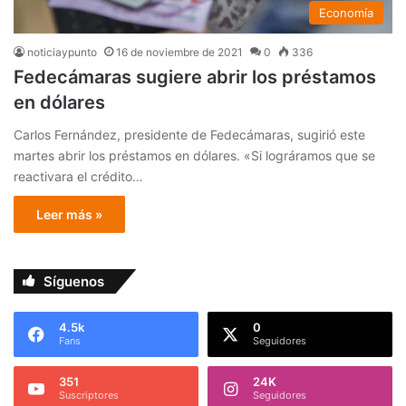
Economía
noticiaypunto
16 de noviembre de 2021
0
336
Fedecámaras sugiere abrir los préstamos
en dólares
Carlos Fernández, presidente de Fedecámaras, sugirió este
martes abrir los préstamos en dólares. «Si lográramos que se
reactivara el crédito…
Leer más »
Síguenos
4.5k
0
Fans
Seguidores
351
24K
Suscriptores
Seguidores