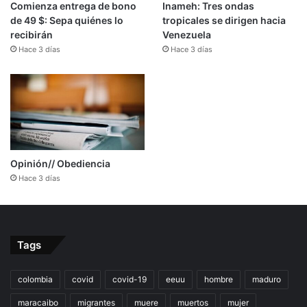
Comienza entrega de bono
Inameh: Tres ondas
de 49 $: Sepa quiénes lo
tropicales se dirigen hacia
recibirán
Venezuela
Hace 3 días
Hace 3 días
Opinión// Obediencia
Hace 3 días
Tags
colombia
covid
covid-19
eeuu
hombre
maduro
maracaibo
migrantes
muere
muertos
mujer