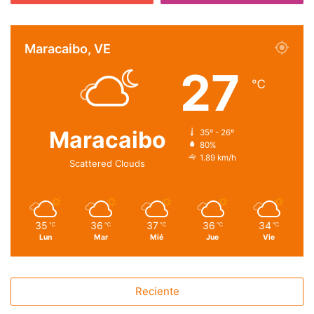
Maracaibo, VE
27
℃
Maracaibo
35º - 26º
80%
1.89 km/h
Scattered Clouds
35
36
37
36
34
℃
℃
℃
℃
℃
Lun
Mar
Mié
Jue
Vie
Reciente