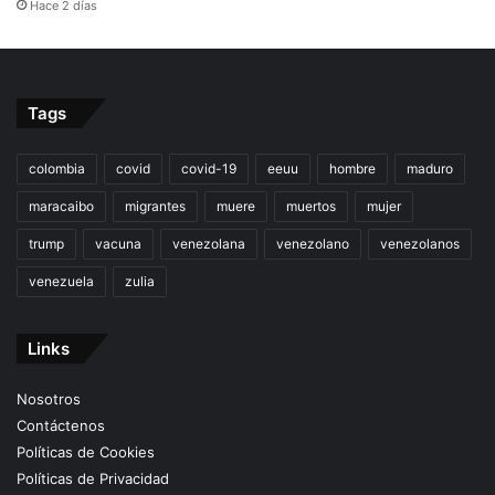
Hace 2 días
Tags
colombia
covid
covid-19
eeuu
hombre
maduro
maracaibo
migrantes
muere
muertos
mujer
trump
vacuna
venezolana
venezolano
venezolanos
venezuela
zulia
Links
Nosotros
Contáctenos
Políticas de Cookies
Políticas de Privacidad