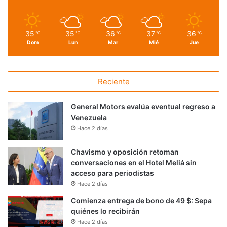
35
35
36
37
36
℃
℃
℃
℃
℃
Dom
Lun
Mar
Mié
Jue
Reciente
General Motors evalúa eventual regreso a
Venezuela
Hace 2 días
Chavismo y oposición retoman
conversaciones en el Hotel Meliá sin
acceso para periodistas
Hace 2 días
Comienza entrega de bono de 49 $: Sepa
quiénes lo recibirán
Hace 2 días