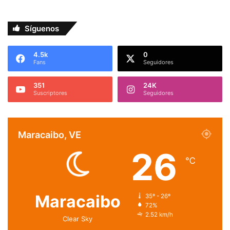
Síguenos
4.5k
0
Fans
Seguidores
351
24K
Suscriptores
Seguidores
Maracaibo, VE
26
℃
Maracaibo
35º - 26º
72%
2.52 km/h
Clear Sky