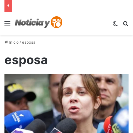
Menú
Switch
B
Inicio
/
esposa
esposa