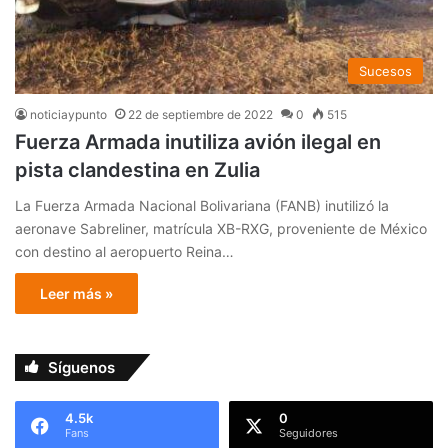
Sucesos
noticiaypunto
22 de septiembre de 2022
0
515
Fuerza Armada inutiliza avión ilegal en
pista clandestina en Zulia
La Fuerza Armada Nacional Bolivariana (FANB) inutilizó la
aeronave Sabreliner, matrícula XB-RXG, proveniente de México
con destino al aeropuerto Reina…
Leer más »
Síguenos
4.5k
0
Fans
Seguidores