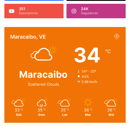
351
24K
Suscriptores
Seguidores
Maracaibo, VE
34
℃
Maracaibo
34º - 33º
44%
5.98 km/h
Scattered Clouds
33
35
35
36
36
℃
℃
℃
℃
℃
Sáb
Dom
Lun
Mar
Mié