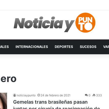
ALES
INTERNACIONALES
DEPORTES
SUCESOS
VA
nero
noticiaypunto
24 de febrero de 2021
0
333
Gemelas trans brasileñas pasan
juntas por cirugía de reasignación de