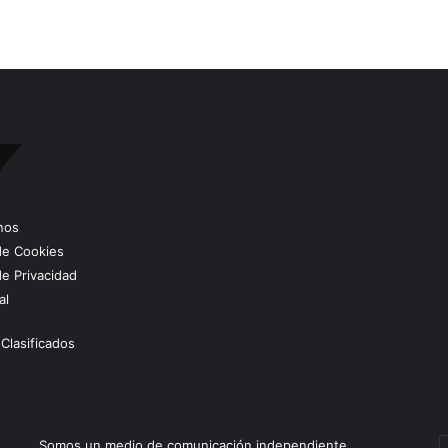
nos
 de Cookies
de Privacidad
al
Clasificados
E
Somos un medio de comunicación independiente,