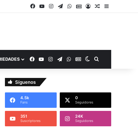
Facebook
YouTube
Instagram
Telegram
WhatsApp
Google Noticias
Acceso
Publicación al a
Barra lateral
Facebook
YouTube
Instagram
Telegram
WhatsApp
Google Noticias
Switch skin
Buscar por
RIEDADES
Síguenos
4.5k
0
Fans
Seguidores
351
24K
Suscriptores
Seguidores