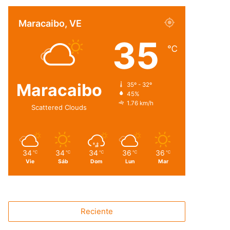
Maracaibo, VE
35
℃
Maracaibo
35º - 32º
45%
1.76 km/h
Scattered Clouds
34
34
34
36
36
℃
℃
℃
℃
℃
Vie
Sáb
Dom
Lun
Mar
Reciente