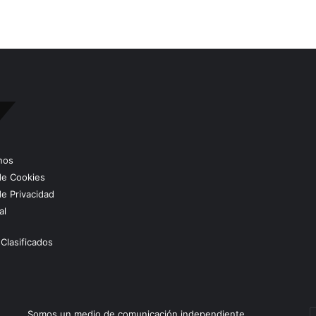
nos
 de Cookies
de Privacidad
al
Clasificados
E
Somos un medio de comunicación independiente,