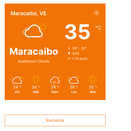
Maracaibo, VE
35
℃
Maracaibo
35º - 32º
45%
1.76 km/h
Scattered Clouds
34
34
34
36
36
℃
℃
℃
℃
℃
Vie
Sáb
Dom
Lun
Mar
Reciente