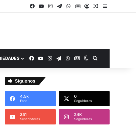
Facebook
YouTube
Instagram
Telegram
WhatsApp
Google Noticias
Acceso
Publicación al a
Barra lateral
Facebook
YouTube
Instagram
Telegram
WhatsApp
Google Noticias
Switch skin
Buscar por
RIEDADES
Síguenos
4.5k
0
Fans
Seguidores
351
24K
Suscriptores
Seguidores