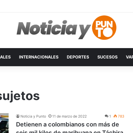
ALES
INTERNACIONALES
DEPORTES
SUCESOS
VA
sujetos
Noticia y Punto
11 de marzo de 2022
1
783
Detienen a colombianos con más de
seis mil kilos de marihuana en Táchira