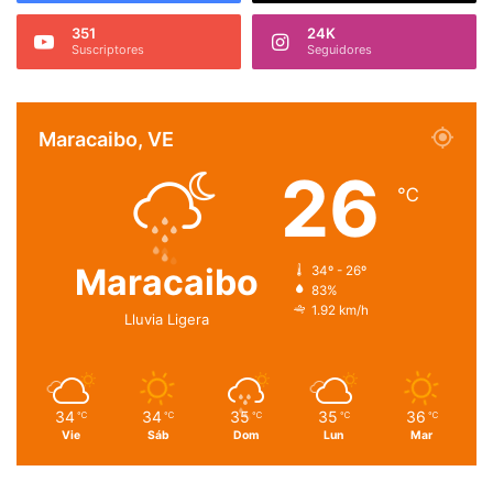
351
24K
Suscriptores
Seguidores
Maracaibo, VE
26
℃
Maracaibo
34º - 26º
83%
1.92 km/h
Lluvia Ligera
34
34
35
35
36
℃
℃
℃
℃
℃
Vie
Sáb
Dom
Lun
Mar