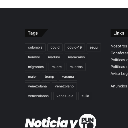
Tags
Links
Nosotros
colombia
covid
covid-19
eeuu
Contácte
hombre
maduro
maracaibo
Políticas
Políticas 
migrantes
muere
muertos
Aviso Leg
mujer
trump
vacuna
Anuncios 
venezolana
venezolano
venezolanos
venezuela
zulia