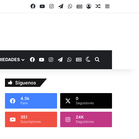
Facebook
YouTube
Instagram
Telegram
WhatsApp
Google Noticias
Acceso
Publicación al a
Barra lateral
Facebook
YouTube
Instagram
Telegram
WhatsApp
Google Noticias
Switch skin
Buscar por
RIEDADES
Síguenos
4.5k
0
Fans
Seguidores
351
24K
Suscriptores
Seguidores