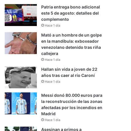
Patria entrega bono adicional
este 5 de agosto: detalles del
complemento
Hace 1 día
Mató a un hombre de un golpe
en la mandíbula: exboxeador
venezolano detenido tras riña
callejera
Hace 1 día
Hallan sin vida a joven de 22
años tras caer al río Caroní
Hace 1 día
Messi donó 80.000 euros para
la reconstrucción de las zonas
afectadas por los incendios en
Madrid
Hace 1 día
Asesinan a primos a