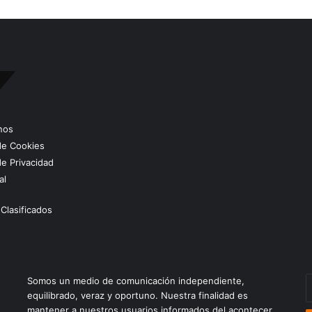
nos
 de Cookies
de Privacidad
al
Clasificados
E
Somos un medio de comunicación independiente,
t
equilibrado, veraz y oportuno. Nuestra finalidad es
c
mantener a nuestros usuarios informados del acontecer