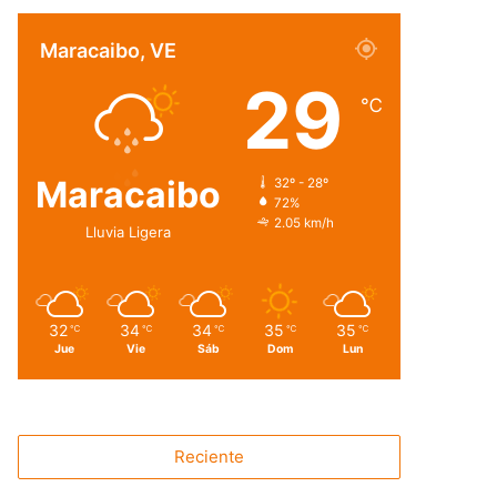
Maracaibo, VE
29
℃
Maracaibo
32º - 28º
72%
2.05 km/h
Lluvia Ligera
32
34
34
35
35
℃
℃
℃
℃
℃
Jue
Vie
Sáb
Dom
Lun
Reciente