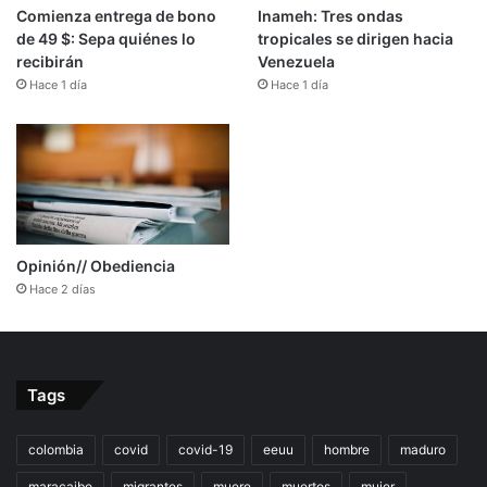
Comienza entrega de bono
Inameh: Tres ondas
de 49 $: Sepa quiénes lo
tropicales se dirigen hacia
recibirán
Venezuela
Hace 1 día
Hace 1 día
Opinión// Obediencia
Hace 2 días
Tags
colombia
covid
covid-19
eeuu
hombre
maduro
maracaibo
migrantes
muere
muertos
mujer