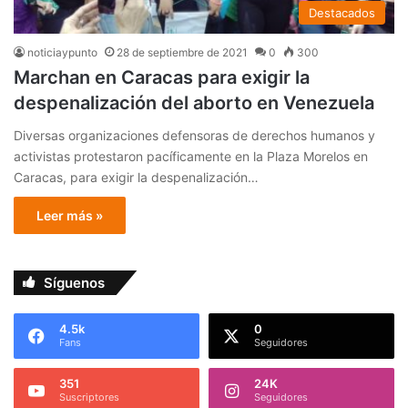
Destacados
noticiaypunto
28 de septiembre de 2021
0
300
Marchan en Caracas para exigir la
despenalización del aborto en Venezuela
Diversas organizaciones defensoras de derechos humanos y
activistas protestaron pacíficamente en la Plaza Morelos en
Caracas, para exigir la despenalización…
Leer más »
Síguenos
4.5k
0
Fans
Seguidores
351
24K
Suscriptores
Seguidores