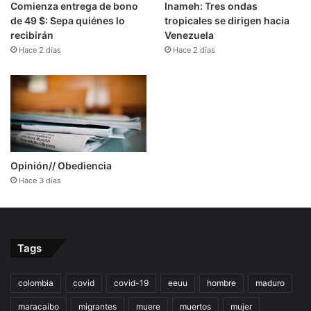
Comienza entrega de bono
Inameh: Tres ondas
de 49 $: Sepa quiénes lo
tropicales se dirigen hacia
recibirán
Venezuela
Hace 2 días
Hace 2 días
Opinión// Obediencia
Hace 3 días
Tags
colombia
covid
covid-19
eeuu
hombre
maduro
maracaibo
migrantes
muere
muertos
mujer