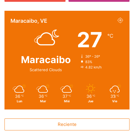
Maracaibo, VE
27
℃
Maracaibo
36º - 26º
83%
4.82 km/h
Scattered Clouds
36
36
37
36
33
℃
℃
℃
℃
℃
Lun
Mar
Mié
Jue
Vie
Reciente