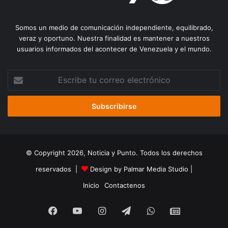
Somos un medio de comunicación independiente, equilibrado,
veraz y oportuno. Nuestra finalidad es mantener a nuestros
usuarios informados del acontecer de Venezuela y el mundo.
Escribe
tu
correo
electrónico
© Copyright 2026, Noticia y Punto. Todos los derechos
reservados |
Design by Palmar Media Studio
|
Inicio
Contactenos
Facebook
YouTube
Instagram
Telegram
WhatsApp
Google