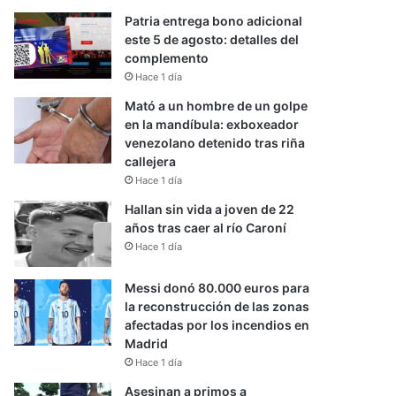
Patria entrega bono adicional
este 5 de agosto: detalles del
complemento
Hace 1 día
Mató a un hombre de un golpe
en la mandíbula: exboxeador
venezolano detenido tras riña
callejera
Hace 1 día
Hallan sin vida a joven de 22
años tras caer al río Caroní
Hace 1 día
Messi donó 80.000 euros para
la reconstrucción de las zonas
afectadas por los incendios en
Madrid
Hace 1 día
Asesinan a primos a