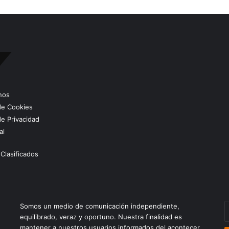
nos
 de Cookies
de Privacidad
al
Clasificados
E
Somos un medio de comunicación independiente,
t
equilibrado, veraz y oportuno. Nuestra finalidad es
c
mantener a nuestros usuarios informados del acontecer