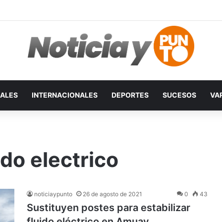
ALES
INTERNACIONALES
DEPORTES
SUCESOS
VA
ido electrico
noticiaypunto
26 de agosto de 2021
0
43
Sustituyen postes para estabilizar
fluido eléctrico en Amuay