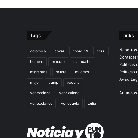
Tags
Links
Nosotros
colombia
covid
covid-19
eeuu
Contácte
hombre
maduro
maracaibo
Políticas
Políticas 
migrantes
muere
muertos
Aviso Leg
mujer
trump
vacuna
Anuncios 
venezolana
venezolano
venezolanos
venezuela
zulia