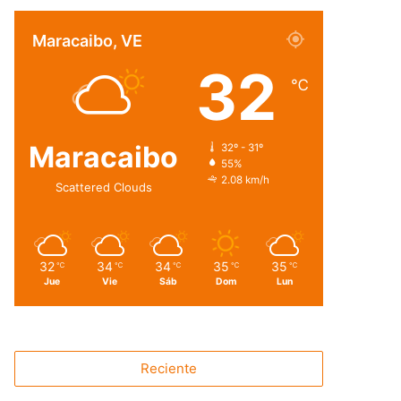
Maracaibo, VE
32
℃
Maracaibo
32º - 31º
55%
2.08 km/h
Scattered Clouds
32
34
34
35
35
℃
℃
℃
℃
℃
Jue
Vie
Sáb
Dom
Lun
Reciente