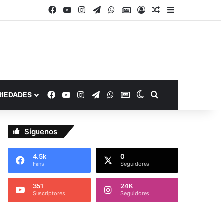
Facebook
YouTube
Instagram
Telegram
WhatsApp
Google Noticias
Acceso
Publicación al a
Barra lateral
Facebook
YouTube
Instagram
Telegram
WhatsApp
Google Noticias
Switch skin
Buscar por
RIEDADES
Síguenos
4.5k
0
Fans
Seguidores
351
24K
Suscriptores
Seguidores