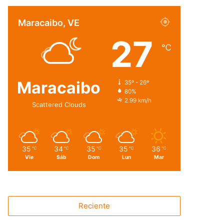
Maracaibo, VE
27
℃
Maracaibo
35º - 26º
80%
2.99 km/h
Scattered Clouds
35
34
35
35
36
℃
℃
℃
℃
℃
Vie
Sáb
Dom
Lun
Mar
Reciente