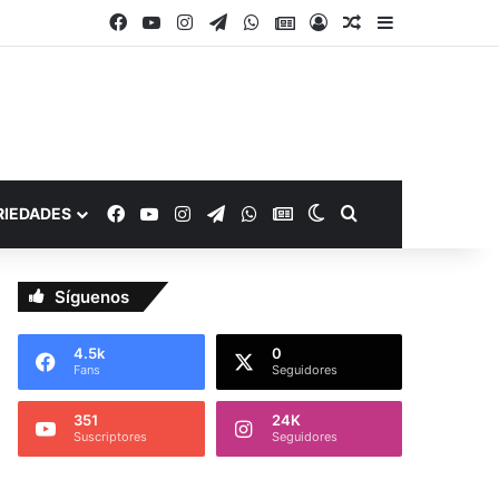
Facebook
YouTube
Instagram
Telegram
WhatsApp
Google Noticias
Acceso
Publicación al a
Barra lateral
Facebook
YouTube
Instagram
Telegram
WhatsApp
Google Noticias
Switch skin
Buscar por
RIEDADES
Síguenos
4.5k
0
Fans
Seguidores
351
24K
Suscriptores
Seguidores