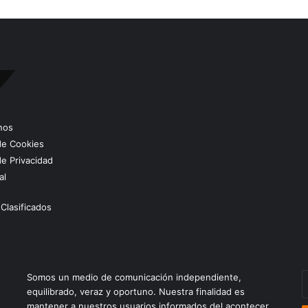
nos
 de Cookies
de Privacidad
al
Clasificados
E
Somos un medio de comunicación independiente,
t
equilibrado, veraz y oportuno. Nuestra finalidad es
c
mantener a nuestros usuarios informados del acontecer