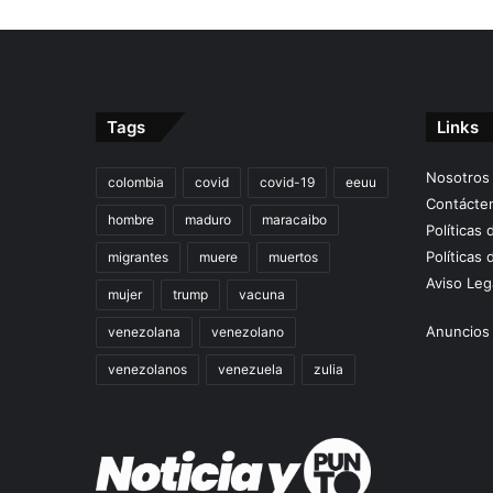
Tags
Links
Nosotros
colombia
covid
covid-19
eeuu
Contácte
hombre
maduro
maracaibo
Políticas
Políticas 
migrantes
muere
muertos
Aviso Leg
mujer
trump
vacuna
Anuncios 
venezolana
venezolano
venezolanos
venezuela
zulia