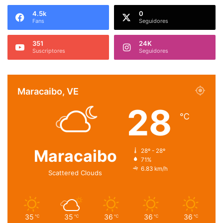
4.5k
0
Fans
Seguidores
351
24K
Suscriptores
Seguidores
Maracaibo, VE
28
℃
Maracaibo
28º - 28º
71%
6.83 km/h
Scattered Clouds
35
35
36
36
36
℃
℃
℃
℃
℃