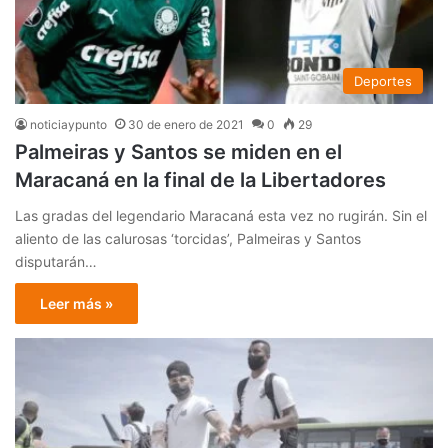
Deportes
noticiaypunto
30 de enero de 2021
0
29
Palmeiras y Santos se miden en el
Maracaná en la final de la Libertadores
Las gradas del legendario Maracaná esta vez no rugirán. Sin el
aliento de las calurosas ‘torcidas’, Palmeiras y Santos
disputarán…
Leer más »