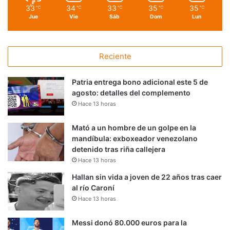
33
34
33
35
35
℃
℃
℃
℃
℃
Jue
Vie
Sáb
Dom
Lun
Reciente
Patria entrega bono adicional este 5 de
agosto: detalles del complemento
Hace 13 horas
Mató a un hombre de un golpe en la
mandíbula: exboxeador venezolano
detenido tras riña callejera
Hace 13 horas
Hallan sin vida a joven de 22 años tras caer
al río Caroní
Hace 13 horas
Messi donó 80.000 euros para la