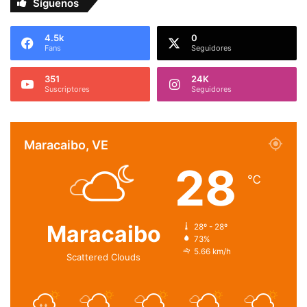
Síguenos
4.5k
0
Fans
Seguidores
351
24K
Suscriptores
Seguidores
Maracaibo, VE
28
℃
Maracaibo
28º - 28º
73%
5.66 km/h
Scattered Clouds