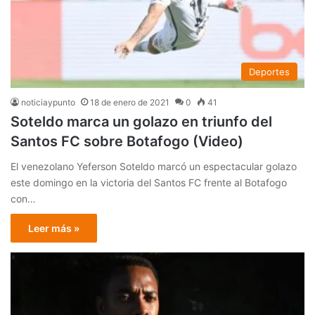
Deportes
noticiaypunto
18 de enero de 2021
0
41
Soteldo marca un golazo en triunfo del
Santos FC sobre Botafogo (Video)
El venezolano Yeferson Soteldo marcó un espectacular golazo
este domingo en la victoria del Santos FC frente al Botafogo
con…
Leer más »