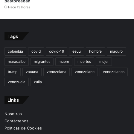
pastoreaban
Hace 13 horas
Tags
colombia
covid
covid-19
eeuu
hombre
maduro
maracaibo
migrantes
muere
muertos
mujer
trump
vacuna
venezolana
venezolano
venezolanos
venezuela
zulia
Links
Nosotros
Contáctenos
Políticas de Cookies