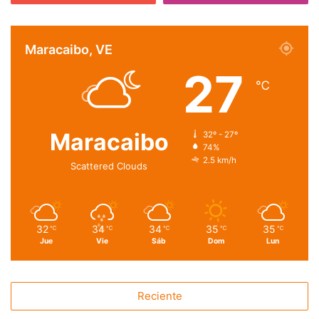
Maracaibo, VE
27
℃
Maracaibo
32º - 27º
74%
2.5 km/h
Scattered Clouds
32
34
34
35
35
℃
℃
℃
℃
℃
Jue
Vie
Sáb
Dom
Lun
Reciente