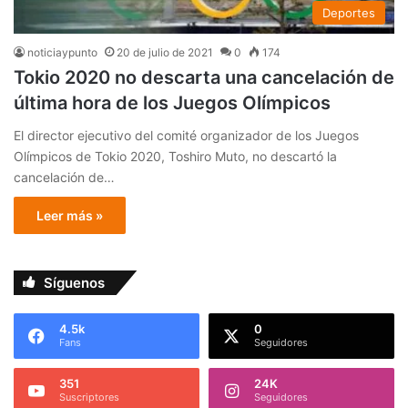
Deportes
noticiaypunto
20 de julio de 2021
0
174
Tokio 2020 no descarta una cancelación de
última hora de los Juegos Olímpicos
El director ejecutivo del comité organizador de los Juegos
Olímpicos de Tokio 2020, Toshiro Muto, no descartó la
cancelación de…
Leer más »
Síguenos
4.5k
0
Fans
Seguidores
351
24K
Suscriptores
Seguidores