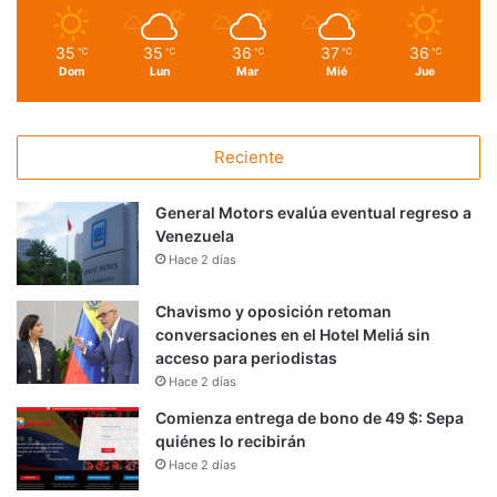
35
35
36
37
36
℃
℃
℃
℃
℃
Dom
Lun
Mar
Mié
Jue
Reciente
General Motors evalúa eventual regreso a
Venezuela
Hace 2 días
Chavismo y oposición retoman
conversaciones en el Hotel Meliá sin
acceso para periodistas
Hace 2 días
Comienza entrega de bono de 49 $: Sepa
quiénes lo recibirán
Hace 2 días