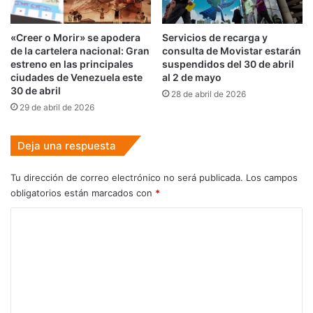
«Creer o Morir» se apodera
Servicios de recarga y
de la cartelera nacional: Gran
consulta de Movistar estarán
estreno en las principales
suspendidos del 30 de abril
ciudades de Venezuela este
al 2 de mayo
30 de abril
28 de abril de 2026
29 de abril de 2026
Deja una respuesta
Tu dirección de correo electrónico no será publicada.
Los campos
obligatorios están marcados con
*
C
o
m
e
n