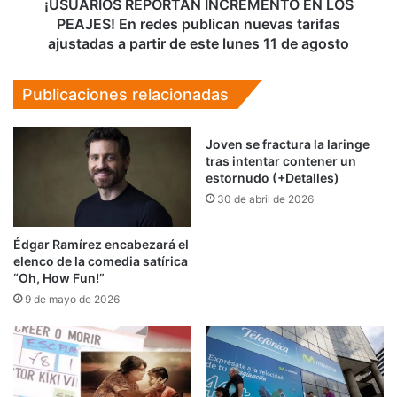
nuevas
¡USUARIOS REPORTAN INCREMENTO EN LOS
tarifas
PEAJES! En redes publican nuevas tarifas
ajustadas
ajustadas a partir de este lunes 11 de agosto
a
partir
Publicaciones relacionadas
de
este
lunes
Joven se fractura la laringe
11
tras intentar contener un
de
estornudo (+Detalles)
agosto
30 de abril de 2026
Édgar Ramírez encabezará el
elenco de la comedia satírica
“Oh, How Fun!”
9 de mayo de 2026