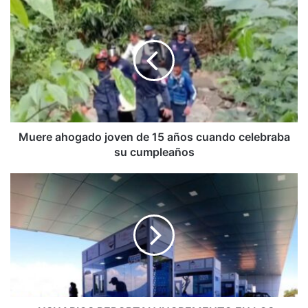
Muere
ahogado
joven
de
15
años
cuando
celebraba
su
cumpleaños
Muere ahogado joven de 15 años cuando celebraba
su cumpleaños
¡USUARIOS
REPORTAN
INCREMENTO
EN
LOS
PEAJES!
En
redes
publican