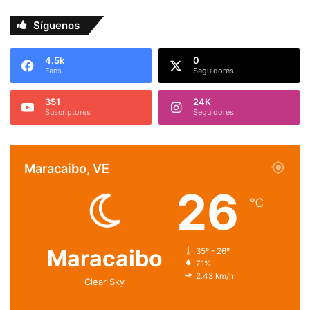
Síguenos
4.5k
0
Fans
Seguidores
351
24K
Suscriptores
Seguidores
Maracaibo, VE
26
℃
Maracaibo
35º - 26º
71%
2.43 km/h
Clear Sky