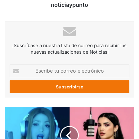
noticiaypunto
¡Suscríbase a nuestra lista de correo para recibir las
nuevas actualizaciones de Noticias!
Escribe
tu
correo
electrónico
Shakira
lleva
millones
de
vistas