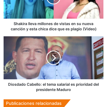
en
su
nueva
canción
y
Shakira lleva millones de vistas en su nueva
esta
canción y esta chica dice que es plagio (Video)
chica
dice
Diosdado
que
Cabello:
es
el
plagio
tema
(Video)
salarial
es
prioridad
del
presidente
Maduro
Diosdado Cabello: el tema salarial es prioridad del
presidente Maduro
Publicaciones relacionadas