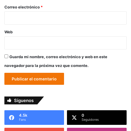
*
Correo electrónico
*
Web
Guarda mi nombre, correo electrónico y web en este
navegador para la próxima vez que comente.
Síguenos
4.5k
0
Fans
Seguidores