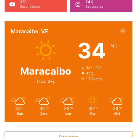
351
24K
Suscriptores
Seguidores
Maracaibo, VE
34
℃
Maracaibo
34º - 33º
44%
1.79 km/h
Clear Sky
34
35
35
36
36
℃
℃
℃
℃
℃
Sáb
Dom
Lun
Mar
Mié