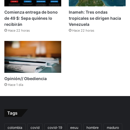
Comienza entrega de bono
Inameh: Tres ondas
de 49 $: Sepa quiénes lo
tropicales se dirigen hacia
recibirán
Venezuela
Hace 22 horas
Hace 22 horas
Opinión// Obediencia
Hace 1 día
Tags
colombia
covid
covid-19
eeuu
hombre
maduro