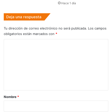
Hace 1 día
Deja una respuesta
Tu dirección de correo electrónico no será publicada.
Los campos
obligatorios están marcados con
*
C
o
m
e
n
t
a
r
Nombre
*
i
o