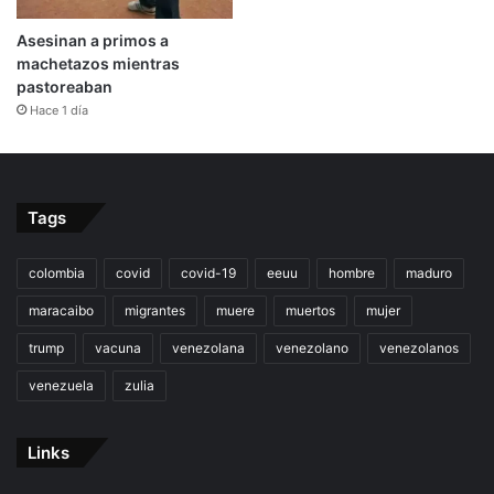
Asesinan a primos a
machetazos mientras
pastoreaban
Hace 1 día
Tags
colombia
covid
covid-19
eeuu
hombre
maduro
maracaibo
migrantes
muere
muertos
mujer
trump
vacuna
venezolana
venezolano
venezolanos
venezuela
zulia
Links