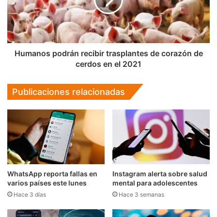
de
corazón
de
cerdos
en
el
Humanos podrán recibir trasplantes de corazón de
2021
cerdos en el 2021
Publicaciones relacionadas
WhatsApp reporta fallas en
Instagram alerta sobre salud
varios países este lunes
mental para adolescentes
Hace 3 días
Hace 3 semanas