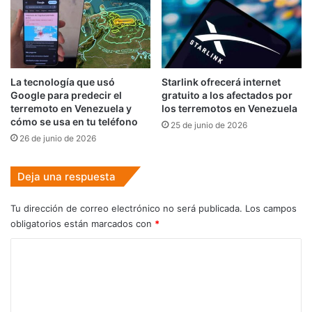
La tecnología que usó
Starlink ofrecerá internet
Google para predecir el
gratuito a los afectados por
terremoto en Venezuela y
los terremotos en Venezuela
cómo se usa en tu teléfono
25 de junio de 2026
26 de junio de 2026
Deja una respuesta
Tu dirección de correo electrónico no será publicada.
Los campos
obligatorios están marcados con
*
C
o
m
e