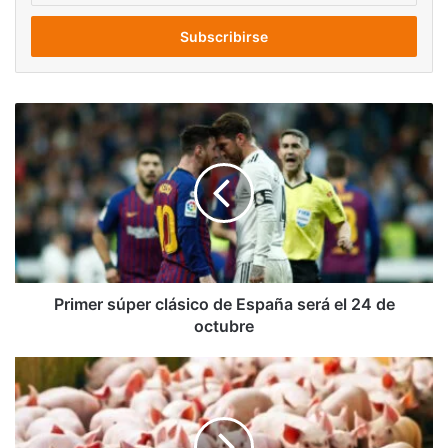
correo
electrónico
Primer
súper
clásico
de
España
será
el
24
de
octubre
Primer súper clásico de España será el 24 de
octubre
Humanos
podrán
recibir
trasplantes