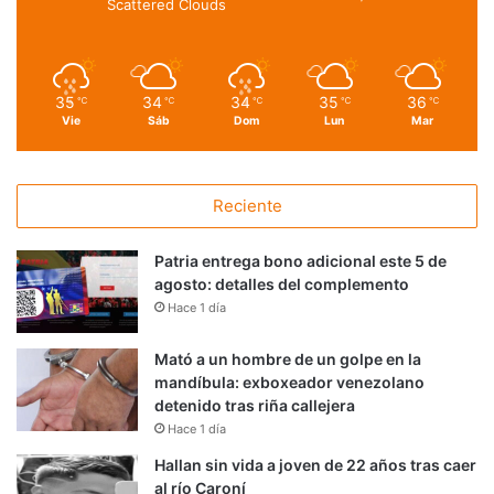
Scattered Clouds
35
34
34
35
36
℃
℃
℃
℃
℃
Vie
Sáb
Dom
Lun
Mar
Reciente
Patria entrega bono adicional este 5 de
agosto: detalles del complemento
Hace 1 día
Mató a un hombre de un golpe en la
mandíbula: exboxeador venezolano
detenido tras riña callejera
Hace 1 día
Hallan sin vida a joven de 22 años tras caer
al río Caroní