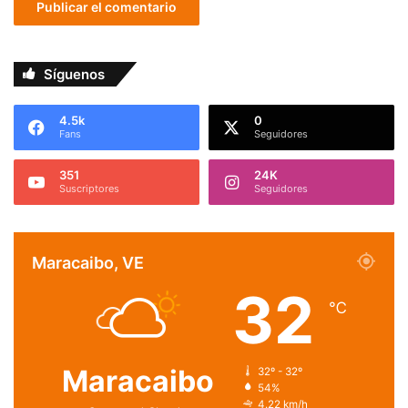
Síguenos
4.5k
0
Fans
Seguidores
351
24K
Suscriptores
Seguidores
Maracaibo, VE
32
℃
Maracaibo
32º - 32º
54%
4.22 km/h