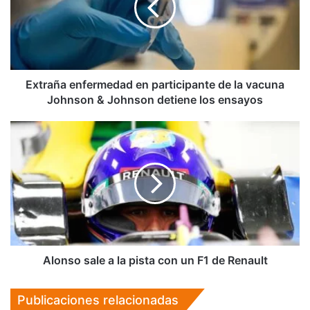
de
la
vacuna
Johnson
&
Johnson
Extraña enfermedad en participante de la vacuna
detiene
Johnson & Johnson detiene los ensayos
los
ensayos
Alonso
sale
a
la
pista
con
un
F1
de
Renault
Alonso sale a la pista con un F1 de Renault
Publicaciones relacionadas