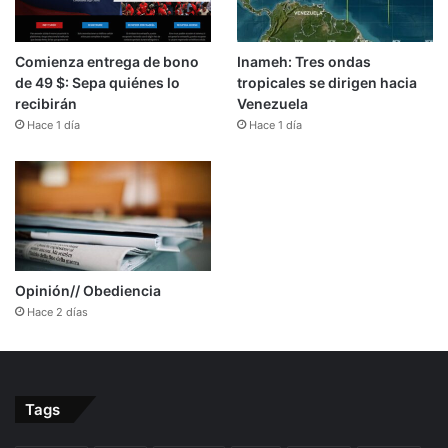
Comienza entrega de bono
Inameh: Tres ondas
de 49 $: Sepa quiénes lo
tropicales se dirigen hacia
recibirán
Venezuela
Hace 1 día
Hace 1 día
Opinión// Obediencia
Hace 2 días
Tags