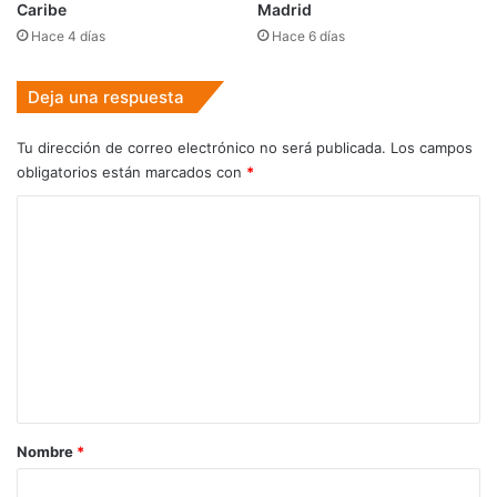
Caribe
Madrid
Hace 4 días
Hace 6 días
Deja una respuesta
Tu dirección de correo electrónico no será publicada.
Los campos
obligatorios están marcados con
*
C
o
m
e
n
t
a
r
Nombre
*
i