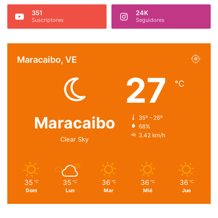
351
24K
Suscriptores
Seguidores
Maracaibo, VE
27
℃
Maracaibo
35º - 26º
68%
3.42 km/h
Clear Sky
35
35
36
36
36
℃
℃
℃
℃
℃
Dom
Lun
Mar
Mié
Jue