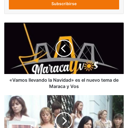
electrónico
«Vamos
llevando
la
Navidad»
es
el
nuevo
tema
de
Maraca
«Vamos llevando la Navidad» es el nuevo tema de
y
Maraca y Vos
Vos
Netflix
anuncia
serie
sobre
un
sonado