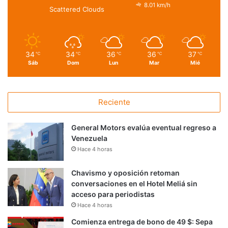
8.01 km/h
Scattered Clouds
34
34
36
36
37
℃
℃
℃
℃
℃
Sáb
Dom
Lun
Mar
Mié
Reciente
General Motors evalúa eventual regreso a
Venezuela
Hace 4 horas
Chavismo y oposición retoman
conversaciones en el Hotel Meliá sin
acceso para periodistas
Hace 4 horas
Comienza entrega de bono de 49 $: Sepa