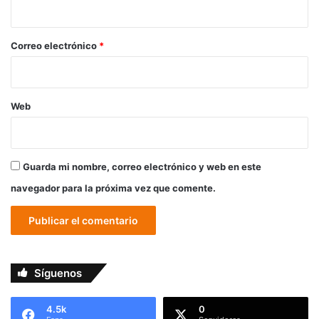
i
o
*
Correo electrónico
*
Web
Guarda mi nombre, correo electrónico y web en este
navegador para la próxima vez que comente.
Síguenos
4.5k
0