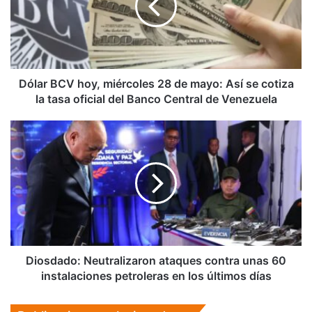
28
de
mayo:
Así
se
cotiza
Dólar BCV hoy, miércoles 28 de mayo: Así se cotiza
la
la tasa oficial del Banco Central de Venezuela
tasa
oficial
Diosdado:
del
Neutralizaron
Banco
ataques
Central
contra
de
unas
Venezuela
60
instalaciones
petroleras
en
los
Diosdado: Neutralizaron ataques contra unas 60
últimos
instalaciones petroleras en los últimos días
días