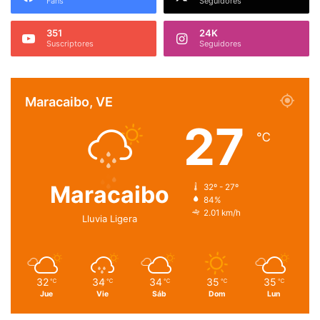
Fans
Seguidores
351
24K
Suscriptores
Seguidores
Maracaibo, VE
27
℃
Maracaibo
32º - 27º
84%
2.01 km/h
Lluvia Ligera
32
34
34
35
35
℃
℃
℃
℃
℃
Jue
Vie
Sáb
Dom
Lun