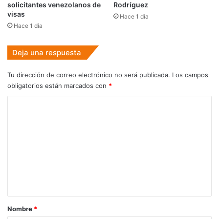
solicitantes venezolanos de
Rodríguez
visas
Hace 1 día
Hace 1 día
Deja una respuesta
Tu dirección de correo electrónico no será publicada.
Los campos
obligatorios están marcados con
*
C
o
m
e
n
t
a
r
Nombre
*