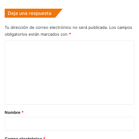
Deja una respuesta
Tu dirección de correo electrónico no será publicada.
Los campos
obligatorios están marcados con
*
C
o
m
e
n
t
a
r
Nombre
*
i
o
*
Correo electrónico
*