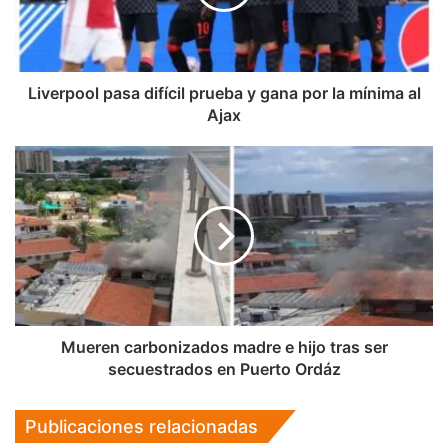
gana
por
la
mínima
al
Liverpool pasa difícil prueba y gana por la mínima al
Ajax
Ajax
Mueren
carbonizados
madre
e
hijo
tras
ser
secuestrados
en
Puerto
Mueren carbonizados madre e hijo tras ser
Ordáz
secuestrados en Puerto Ordáz
Publicaciones relacionadas