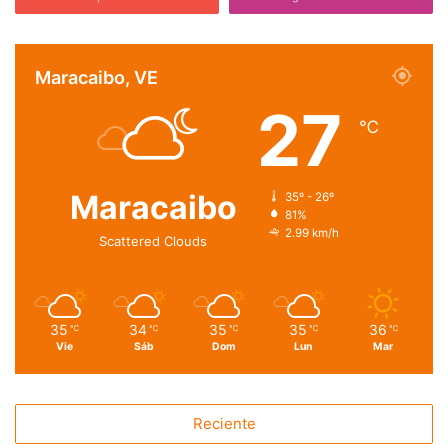
Maracaibo, VE
27
℃
Maracaibo
35º - 26º
81%
2.99 km/h
Scattered Clouds
35
34
35
35
36
℃
℃
℃
℃
℃
Vie
Sáb
Dom
Lun
Mar
Reciente