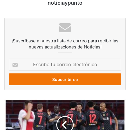
noticiaypunto
¡Suscríbase a nuestra lista de correo para recibir las
nuevas actualizaciones de Noticias!
Escribe
tu
correo
electrónico
Liverpool
pasa
difícil
prueba
y