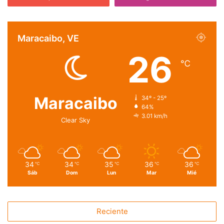
Maracaibo, VE
26
℃
Maracaibo
34º - 25º
64%
3.01 km/h
Clear Sky
34
34
35
36
36
℃
℃
℃
℃
℃
Sáb
Dom
Lun
Mar
Mié
Reciente