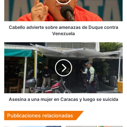
Duque
contra
Venezuela
Cabello advierte sobre amenazas de Duque contra
Venezuela
Asesina
a
una
mujer
en
Caracas
y
luego
se
suicida
Asesina a una mujer en Caracas y luego se suicida
Publicaciones relacionadas