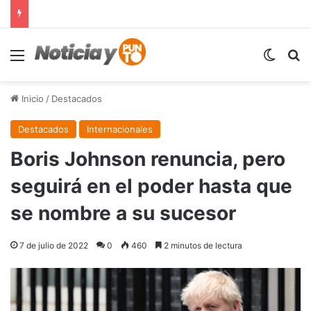
Menú
Switch
B
Inicio
/
Destacados
Destacados
Internacionales
Boris Johnson renuncia, pero
seguirá en el poder hasta que
se nombre a su sucesor
7 de julio de 2022
0
460
2 minutos de lectura