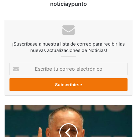
noticiaypunto
¡Suscríbase a nuestra lista de correo para recibir las
nuevas actualizaciones de Noticias!
Escribe
tu
correo
electrónico
Cabello
advierte
sobre
amenazas
de