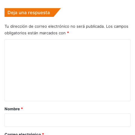
Deja una respuesta
Tu dirección de correo electrónico no será publicada.
Los campos
obligatorios están marcados con
*
C
o
m
e
n
t
a
r
Nombre
*
i
o
*
Correo electrónico
*