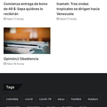
Comienza entrega de bono
Inameh: Tres ondas
de 49 $: Sepa quiénes lo
tropicales se dirigen hacia
recibirán
Venezuela
Hace 11 horas
Hace 11 horas
Opinión// Obediencia
Hace 16 horas
Tags
colombia
covid
covid-19
eeuu
hombre
maduro