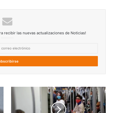
ra recibir las nuevas actualizaciones de Noticias!
Estudio
revela
que
el
mundo