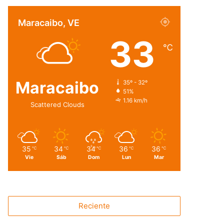
Maracaibo, VE
33
℃
Maracaibo
35º - 32º
51%
1.16 km/h
Scattered Clouds
35
34
34
36
36
℃
℃
℃
℃
℃
Vie
Sáb
Dom
Lun
Mar
Reciente