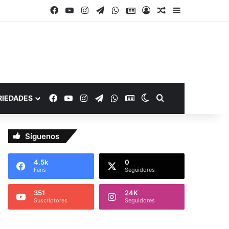
Facebook
YouTube
Instagram
Telegram
WhatsApp
Google Noticias
Acceso
Publicación al a
Barra lateral
Facebook
YouTube
Instagram
Telegram
WhatsApp
Google Noticias
Switch skin
Buscar por
RIEDADES
Síguenos
4.5k
0
Fans
Seguidores
351
24K
Suscriptores
Seguidores