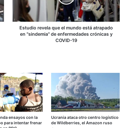
está
atrapado
en
"sindemia"
de
Estudio revela que el mundo está atrapado
enfermedades
en "sindemia" de enfermedades crónicas y
crónicas
COVID-19
y
COVID-
19
nda ensayos con la
Ucrania ataca otro centro logístico
 para intentar frenar
de Wildberries, el Amazon ruso