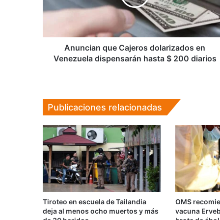
Venezuela
dispensarán
hasta
$
200
Anuncian que Cajeros dolarizados en
diarios
Venezuela dispensarán hasta $ 200 diarios
Publicaciones relacionadas
Tiroteo en escuela de Tailandia
OMS recomie
deja al menos ocho muertos y más
vacuna Ervebo