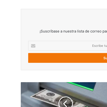
¡Suscríbase a nuestra lista de correo pa
Escribe
tu
correo
electrónico
Anuncian
que
Cajeros
dolarizados
en