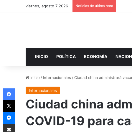
viernes, agosto 7 2026
Noticias de última hora
INICIO
POLÍTICA
ECONOMÍA
NACION
Inicio
/
Internacionales
/
Ciudad china administrará vacu
Facebook
Internacionales
Ciudad china admi
X
Messenger
COVID-19 para ca
Compartir por correo electrónico