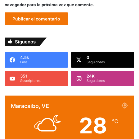
navegador para la próxima vez que comente.
Síguenos
4.5k
0
Fans
Seguidores
351
24K
Suscriptores
Seguidores
Maracaibo, VE
28
℃