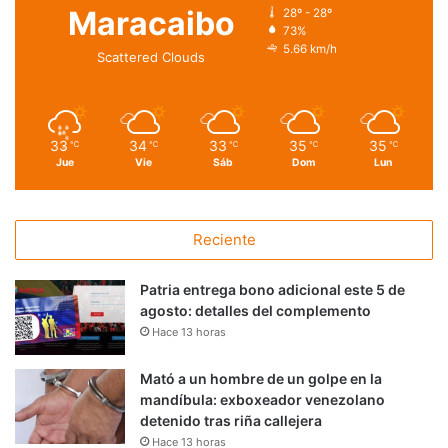
Maracaibo
28º - 28º
73%
5.66 km/h
Scattered Clouds
33
34
33
35
35
℃
℃
℃
℃
℃
Jue
Vie
Sáb
Dom
Lun
Reciente
Patria entrega bono adicional este 5 de
agosto: detalles del complemento
Hace 13 horas
Mató a un hombre de un golpe en la
mandíbula: exboxeador venezolano
detenido tras riña callejera
Hace 13 horas