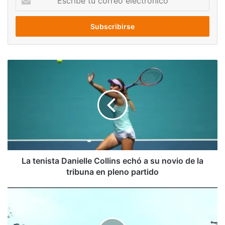
tu
correo
electrónico
La
tenista
Danielle
Collins
echó
a
su
novio
de
la
La tenista Danielle Collins echó a su novio de la
tribuna
tribuna en pleno partido
en
pleno
Hallan
partido
carga
de
pólvora