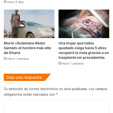
Hace 2 días
Murió «Sulemana Abdul
Una mujer que había
Samed» el hombre más alto
quedado ciega hacía 5 años
de Ghana
recuperó la vista gracias a un
trasplante sin precedentes
Hace 1 semana
Hace 1 semana
Deja una respuesta
Tu dirección de correo electrónico no será publicada.
Los campos
obligatorios están marcados con
*
C
o