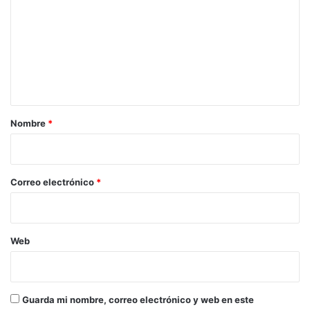
m
e
n
t
a
r
Nombre
*
i
o
*
Correo electrónico
*
Web
Guarda mi nombre, correo electrónico y web en este