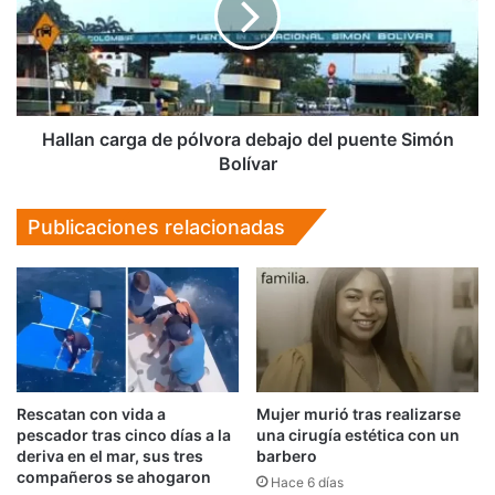
debajo
del
puente
Simón
Bolívar
Hallan carga de pólvora debajo del puente Simón
Bolívar
Publicaciones relacionadas
Rescatan con vida a
Mujer murió tras realizarse
pescador tras cinco días a la
una cirugía estética con un
deriva en el mar, sus tres
barbero
compañeros se ahogaron
Hace 6 días