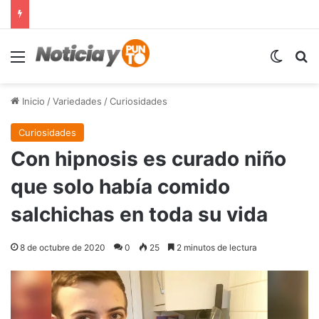
Menú
Switch
B
Inicio
/
Variedades
/
Curiosidades
Curiosidades
Con hipnosis es curado niño
que solo había comido
salchichas en toda su vida
8 de octubre de 2020
0
25
2 minutos de lectura