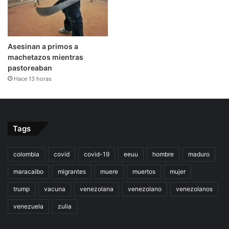
Asesinan a primos a
machetazos mientras
pastoreaban
Hace 13 horas
Tags
colombia
covid
covid-19
eeuu
hombre
maduro
maracaibo
migrantes
muere
muertos
mujer
trump
vacuna
venezolana
venezolano
venezolanos
venezuela
zulia