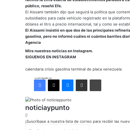
público, reseñó Efe.
El Aissami también dijo que seguirá la política que contem
subsidiados para cada vehículo registrado en la plataform
dólares el litro a precio internacional, tal y como se esta
El Aissami insistió en que dos de las principales refin
gasolina, pero no informó cuáles ni cuántos barriles diar
Agencia
Mira nuestras noticias en Instagram.
SIGUENOS EN INSTAGRAM
calendaria
crisis
gasolina
terminal de placa
venezuela
Compartir
Facebook
X
Messenger
Compartir por correo electrónico
Imprimir
noticiaypunto
¡Suscríbase a nuestra lista de correo para recibir las nuev
Escribe