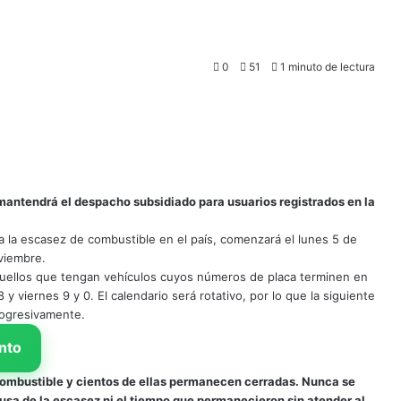
0
51
1 minuto de lectura
 mantendrá el despacho subsidiado para usuarios registrados en la
 la escasez de combustible en el país, comenzará el lunes 5 de
oviembre.
aquellos que tengan vehículos cuyos números de placa terminen en
 y viernes 9 y 0. El calendario será rotativo, por lo que la siguiente
rogresivamente.
nto
combustible y cientos de ellas permanecen cerradas. Nunca se
ausa de la escasez ni el tiempo que permanecieron sin atender al