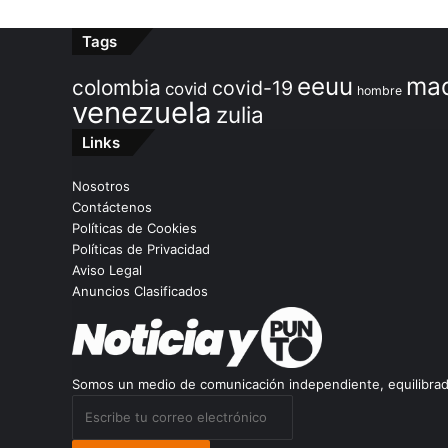
Tags
ma
eeuu
colombia
covid-19
covid
hombre
venezuela
zulia
Links
Nosotros
Contáctenos
Políticas de Cookies
Políticas de Privacidad
Aviso Legal
Anuncios Clasificados
Somos un medio de comunicación independiente, equilibrado
Escribe
tu
correo