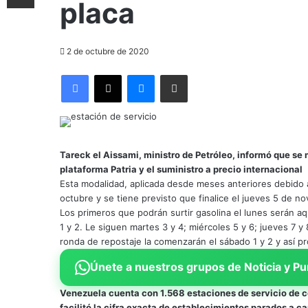
placa
2 de octubre de 2020
Facebook
X
Messenger
Compartir por correo electrónico
Tareck el Aissami, ministro de Petróleo, informó que se
plataforma Patria y el suministro a precio internacional
Esta modalidad, aplicada desde meses anteriores debido a
octubre y se tiene previsto que finalice el jueves 5 de n
Los primeros que podrán surtir gasolina el lunes serán 
1 y 2. Le siguen martes 3 y 4; miércoles 5 y 6; jueves 7 y 8
ronda de repostaje la comenzarán el sábado 1 y 2 y así p
Únete a nuestros grupos de Noticia y Pu
Venezuela cuenta con 1.568 estaciones de servicio de 
facilitó la cifra exacta de establecimientos parados a c