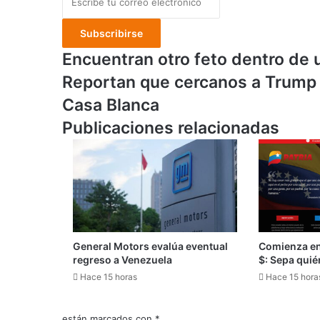
tu
correo
electrónico
Encuentran
Encuentran otro feto dentro de
otro
Reportan
Reportan que cercanos a Trump 
feto
que
dentro
Casa Blanca
cercanos
de
a
Publicaciones relacionadas
un
Trump
contenedor
dan
de
positivos
basura
para
en
COVID-
Caracas
19
en
la
General Motors evalúa eventual
Comienza en
Casa
regreso a Venezuela
$: Sepa quié
Blanca
Hace 15 horas
Hace 15 hora
están marcados con
*