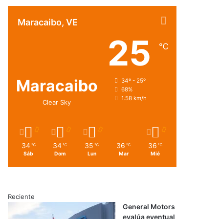
Maracaibo, VE
25
℃
Maracaibo
34º - 25º
68%
1.58 km/h
Clear Sky
34
34
35
36
36
℃
℃
℃
℃
℃
Sáb
Dom
Lun
Mar
Mié
Reciente
General Motors
evalúa eventual