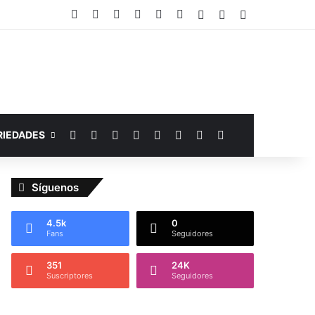
Facebook
YouTube
Instagram
Telegram
WhatsApp
Google Noticias
Acceso
Publicación al az
Barra lateral
Facebook
YouTube
Instagram
Telegram
WhatsApp
Google Noticias
Switch skin
Buscar por
RIEDADES
Síguenos
4.5k
0
Fans
Seguidores
351
24K
Suscriptores
Seguidores