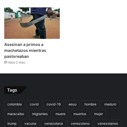
Asesinan a primos a
machetazos mientras
pastoreaban
Hace 2 días
Tags
colombia
covid
covid-19
eeuu
hombre
maduro
maracaibo
migrantes
muere
muertos
mujer
trump
vacuna
venezolana
venezolano
venezolanos