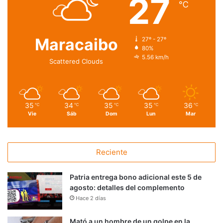
27
℃
Maracaibo
27º - 27º
80%
5.56 km/h
Scattered Clouds
35
34
35
35
36
℃
℃
℃
℃
℃
Vie
Sáb
Dom
Lun
Mar
Reciente
Patria entrega bono adicional este 5 de
agosto: detalles del complemento
Hace 2 días
Mató a un hombre de un golpe en la