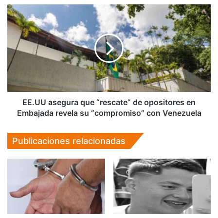
EE.UU
asegura
que
“rescate”
de
opositores
en
Embajada
revela
su
EE.UU asegura que “rescate” de opositores en
“compromiso”
Embajada revela su “compromiso” con Venezuela
con
Venezuela
Publicaciones relacionadas