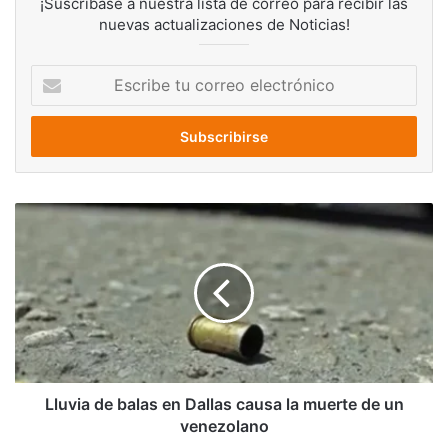
¡Suscríbase a nuestra lista de correo para recibir las
nuevas actualizaciones de Noticias!
Escribe
tu
correo
electrónico
Lluvia
de
balas
en
Dallas
causa
la
muerte
de
un
Lluvia de balas en Dallas causa la muerte de un
venezolano
venezolano