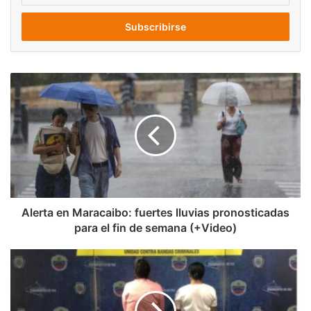
correo
electrónico
Alerta
en
Maracaibo:
fuertes
lluvias
pronosticadas
para
el
fin
de
Alerta en Maracaibo: fuertes lluvias pronosticadas
semana
para el fin de semana (+Video)
(+Video)
Detienen
a
dos
mujeres