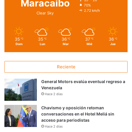
Maracaibo
35º - 26º
70%
2.72 km/h
Clear Sky
35
35
36
37
36
℃
℃
℃
℃
℃
Dom
Lun
Mar
Mié
Jue
Reciente
General Motors evalúa eventual regreso a
Venezuela
Hace 2 días
Chavismo y oposición retoman
conversaciones en el Hotel Meliá sin
acceso para periodistas
Hace 2 días