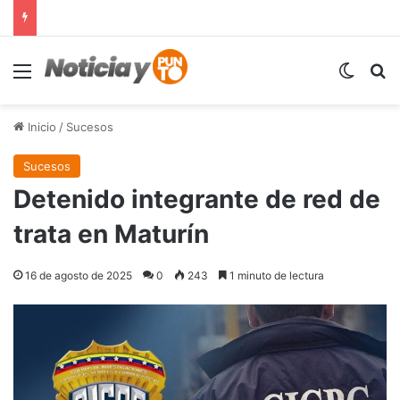
Menú
Switch
B
Inicio
/
Sucesos
Sucesos
Detenido integrante de red de
trata en Maturín
16 de agosto de 2025
0
243
1 minuto de lectura