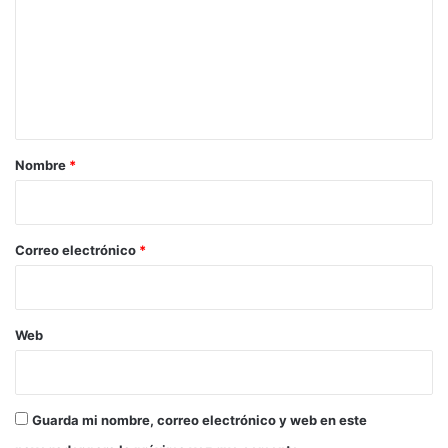
m
e
n
t
a
r
Nombre
*
i
o
*
Correo electrónico
*
Web
Guarda mi nombre, correo electrónico y web en este