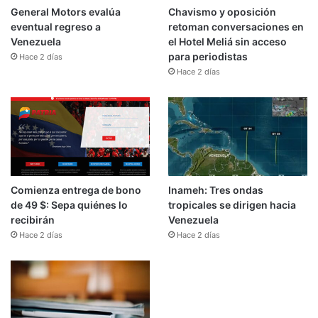
General Motors evalúa
Chavismo y oposición
eventual regreso a
retoman conversaciones en
Venezuela
el Hotel Meliá sin acceso
para periodistas
Hace 2 días
Hace 2 días
Comienza entrega de bono
Inameh: Tres ondas
de 49 $: Sepa quiénes lo
tropicales se dirigen hacia
recibirán
Venezuela
Hace 2 días
Hace 2 días