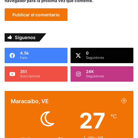
navegador para la próxima vez que comente.
Síguenos
4.5k
0
Fans
Seguidores
351
24K
Suscriptores
Seguidores
Maracaibo, VE
27
℃