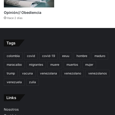
Opinión// Obediencia
Hace 2 días
Tags
colombia
covid
covid-19
eeuu
hombre
maduro
maracaibo
migrantes
muere
muertos
mujer
trump
vacuna
venezolana
venezolano
venezolanos
venezuela
zulia
Links
Nosotros