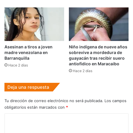
Asesinan a tiros a joven
Niño indígena de nueve años
madre venezolana en
sobrevive a mordedura de
Barranquilla
guayacán tras recibir suero
antiofídico en Maracaibo
Hace 2 días
Hace 2 días
Deja una respuesta
Tu dirección de correo electrónico no será publicada.
Los campos
obligatorios están marcados con
*
C
o