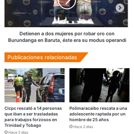
por
robar
oro
con
Burundanga
en
Detienen a dos mujeres por robar oro con
Baruta,
Burundanga en Baruta, éste era su modus operandi
éste
era
Publicaciones relacionadas
su
modus
operandi
Cicpc rescató a 14 personas
Polimaracaibo rescata a una
que iban a ser trasladadas
adolescente raptada por un
para trabajos forzosos en
hombre de 25 años
Trinidad y Tobago
Hace 2 días
Hace 2 días