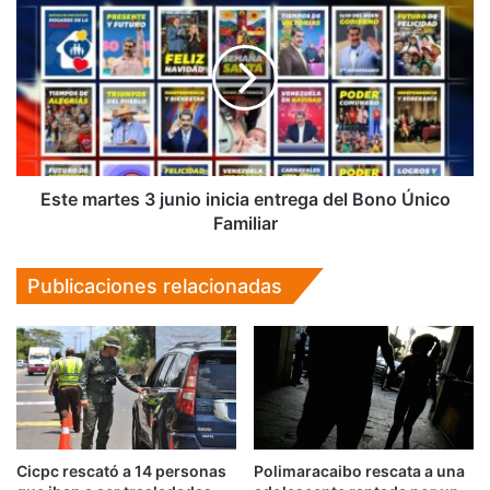
martes
3
junio
inicia
entrega
del
Bono
Único
Familiar
Este martes 3 junio inicia entrega del Bono Único
Familiar
Publicaciones relacionadas
Cicpc rescató a 14 personas
Polimaracaibo rescata a una