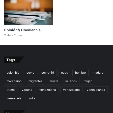
Opinión// Obediencia
Hace 2 días
Tags
colombia
covid
covid-19
eeuu
hombre
maduro
maracaibo
migrantes
muere
muertos
mujer
trump
vacuna
venezolana
venezolano
venezolanos
venezuela
zulia