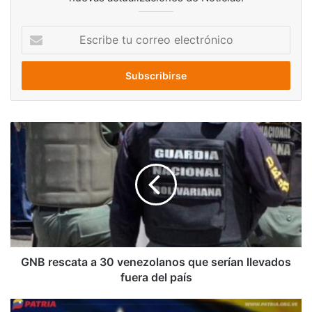
Escribe
tu
correo
electrónico
GNB
rescata
a
30
venezolanos
que
serían
llevados
fuera
del
GNB rescata a 30 venezolanos que serían llevados
país
fuera del país
Este