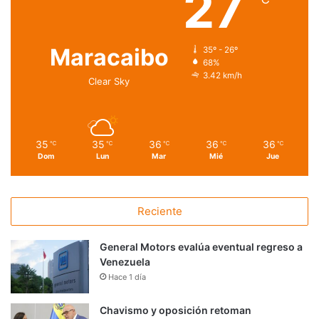
27
Maracaibo
35º - 26º
68%
3.42 km/h
Clear Sky
35
35
36
36
36
℃
℃
℃
℃
℃
Dom
Lun
Mar
Mié
Jue
Reciente
General Motors evalúa eventual regreso a
Venezuela
Hace 1 día
Chavismo y oposición retoman