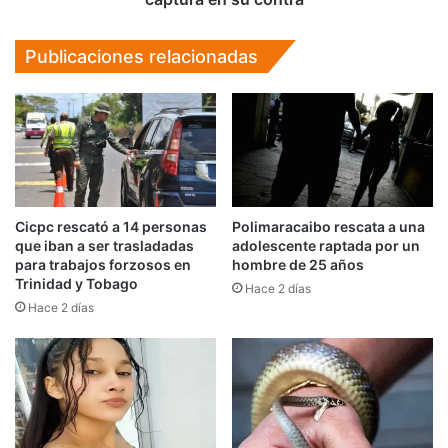
contra
Publicaciones relacionadas
Cicpc rescató a 14 personas
Polimaracaibo rescata a una
que iban a ser trasladadas
adolescente raptada por un
para trabajos forzosos en
hombre de 25 años
Trinidad y Tobago
Hace 2 días
Hace 2 días