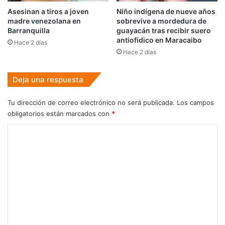
Asesinan a tiros a joven
Niño indígena de nueve años
madre venezolana en
sobrevive a mordedura de
Barranquilla
guayacán tras recibir suero
antiofídico en Maracaibo
Hace 2 días
Hace 2 días
Deja una respuesta
Tu dirección de correo electrónico no será publicada.
Los campos
obligatorios están marcados con
*
C
o
m
e
n
t
a