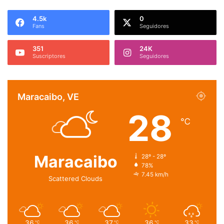
4.5k
0
Fans
Seguidores
351
24K
Suscriptores
Seguidores
Maracaibo, VE
28
℃
Maracaibo
28º - 28º
78%
7.45 km/h
Scattered Clouds
36
36
37
36
33
℃
℃
℃
℃
℃