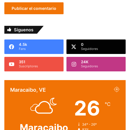
Síguenos
4.5k
0
Fans
Seguidores
351
24K
Suscriptores
Seguidores
Maracaibo, VE
26
℃
Maracaibo
34º - 26º
83%