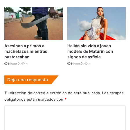
Asesinan a primos a
Hallan sin vida a joven
machetazos mientras
modelo de Maturín con
pastoreaban
signos de asfixia
Hace 2 días
Hace 2 días
Deja una respuesta
Tu dirección de correo electrónico no será publicada.
Los campos
obligatorios están marcados con
*
C
o
m