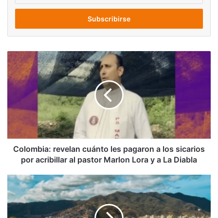
correo
electrónico
Colombia:
revelan
cuánto
les
pagaron
a
los
sicarios
por
acribillar
Colombia: revelan cuánto les pagaron a los sicarios
al
por acribillar al pastor Marlon Lora y a La Diabla
pastor
Marlon
Inameh:
Lora
conoce
y
el
a
pronóstico