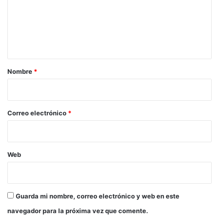
e
n
t
a
r
Nombre
*
i
o
*
Correo electrónico
*
Web
Guarda mi nombre, correo electrónico y web en este
navegador para la próxima vez que comente.