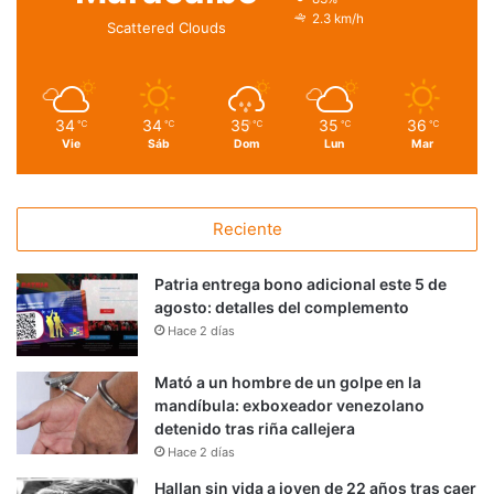
2.3 km/h
Scattered Clouds
34
34
35
35
36
℃
℃
℃
℃
℃
Vie
Sáb
Dom
Lun
Mar
Reciente
Patria entrega bono adicional este 5 de
agosto: detalles del complemento
Hace 2 días
Mató a un hombre de un golpe en la
mandíbula: exboxeador venezolano
detenido tras riña callejera
Hace 2 días
Hallan sin vida a joven de 22 años tras caer