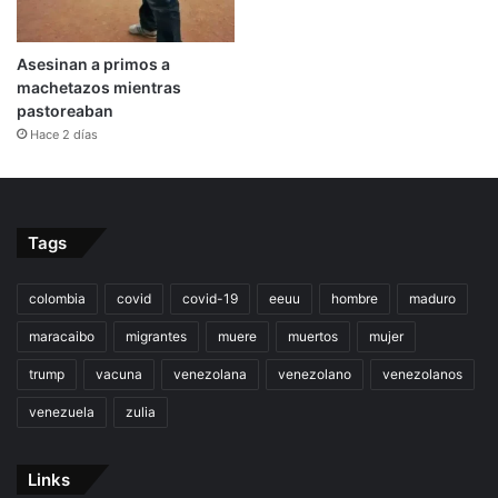
Asesinan a primos a
machetazos mientras
pastoreaban
Hace 2 días
Tags
colombia
covid
covid-19
eeuu
hombre
maduro
maracaibo
migrantes
muere
muertos
mujer
trump
vacuna
venezolana
venezolano
venezolanos
venezuela
zulia
Links