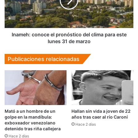
La
del
Diabla
clima
para
este
lunes
31
Inameh: conoce el pronóstico del clima para este
de
lunes 31 de marzo
marzo
Publicaciones relacionadas
Mató a un hombre de un
Hallan sin vida a joven de 22
golpe en la mandíbula:
años tras caer al río Caroní
exboxeador venezolano
Hace 2 días
detenido tras riña callejera
Hace 2 días